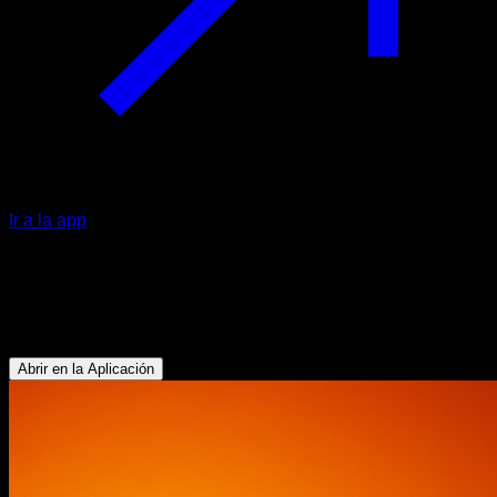
Ir a la app
Desafío
21 Días de Glúteos, Abdominales y
Piernas
Abrir en la Aplicación