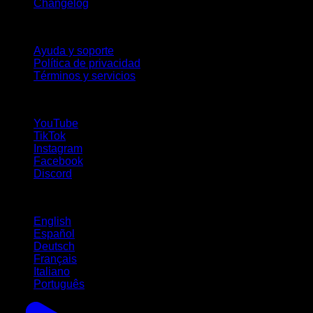
Changelog
Soporte
Ayuda y soporte
Política de privacidad
Términos y servicios
¡Síguenos!
YouTube
TikTok
Instagram
Facebook
Discord
Idiomas
English
Español
Deutsch
Français
Italiano
Português