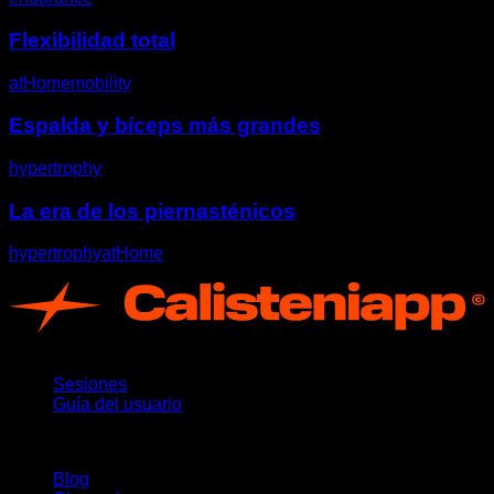
Flexibilidad total
atHome
mobility
Espalda y bíceps más grandes
hypertrophy
La era de los piernasténicos
hypertrophy
atHome
App
Sesiones
Guía del usuario
Novedades
Blog