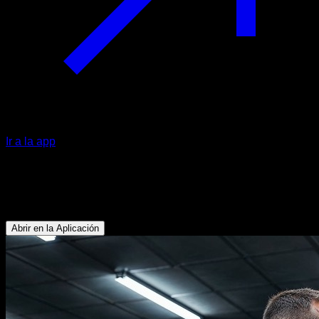
Ir a la app
EVO Routine
Musculación hombro y tríceps
Abrir en la Aplicación