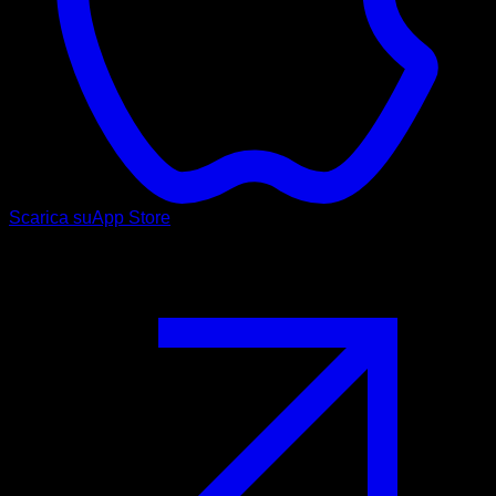
Scarica su
App Store