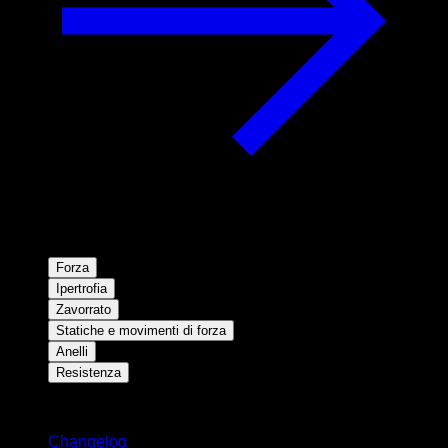
Forza
Ipertrofia
Zavorrato
Statiche e movimenti di forza
Anelli
Resistenza
Rimani aggiornato
Changelog