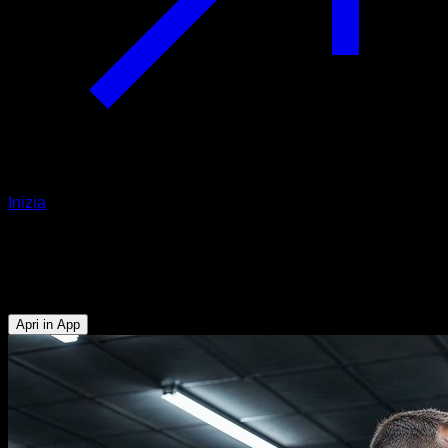
Inizia
EVO Routine
Hipertrofia spalle e tricipiti
Apri in App