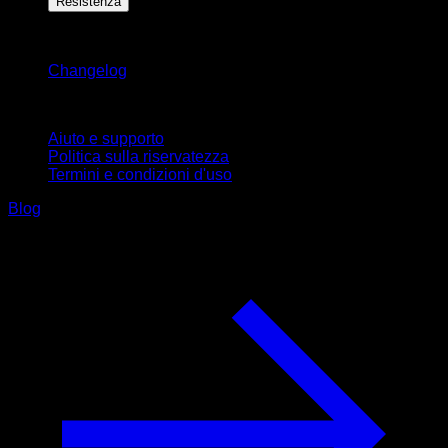
Resistenza
Rimani aggiornato
Changelog
Supporto
Aiuto e supporto
Politica sulla riservatezza
Termini e condizioni d'uso
Blog