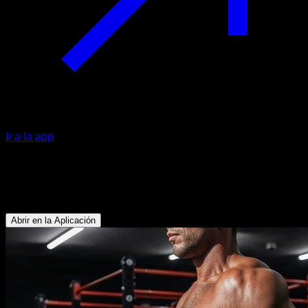
Ir a la app
EVO Routine
Musculación pectoral y tríceps
Abrir en la Aplicación