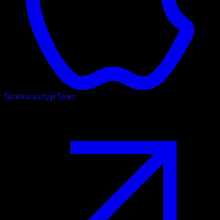
Scarica su
App Store