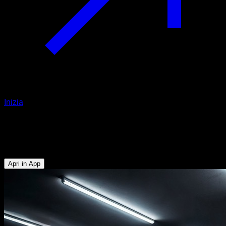
Inizia
EVO Routine
Human Flag
Apri in App