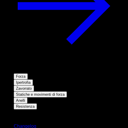
Forza
Ipertrofia
Zavorrato
Statiche e movimenti di forza
Anelli
Resistenza
Rimani aggiornato
Changelog