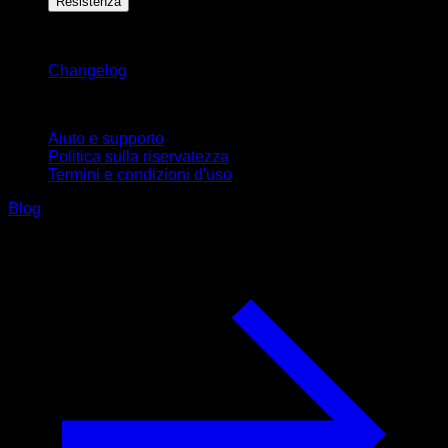
Resistenza
Rimani aggiornato
Changelog
Supporto
Aiuto e supporto
Politica sulla riservatezza
Termini e condizioni d'uso
Blog