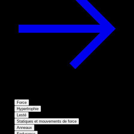
Force
Hypertrophie
Lesté
Statiques et mouvements de force
Anneaux
Endurance