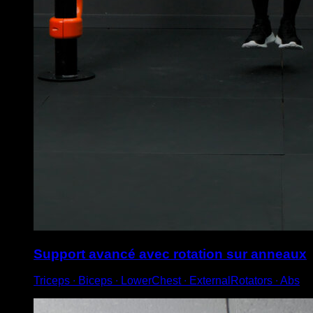
Support avancé avec rotation sur anneaux
Triceps ∙ Biceps ∙ LowerChest ∙ ExternalRotators ∙ Abs