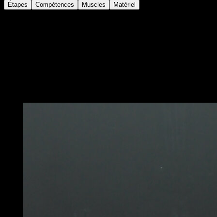
Étapes
Compétences
Muscles
Matériel
En position de pike push-ups, position de pompes avec
les hanches élevées et les pieds environ 50
centimètres plus près des mains que d’habitude,
pousse contre le sol de façon à éloigner tes épaules de
ton torse et effectue une élévation scapulaire, reviens à
la position initiale pour compléter une répétition.
Vous pourriez aussi aimer