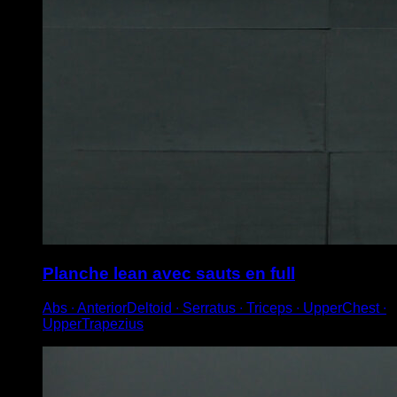
Planche lean avec sauts en full
Abs ∙ AnteriorDeltoid ∙ Serratus ∙ Triceps ∙ UpperChest ∙
UpperTrapezius