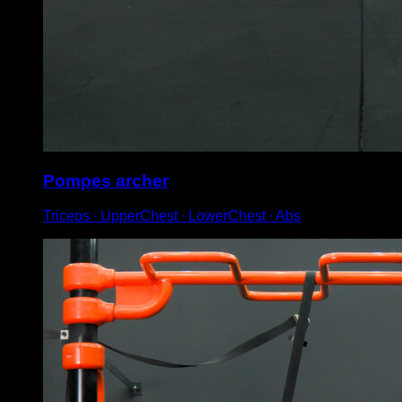
Pompes archer
Triceps ∙ UpperChest ∙ LowerChest ∙ Abs