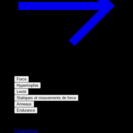
Force
Hypertrophie
Lesté
Statiques et mouvements de force
Anneaux
Endurance
Restez informé
Changelog