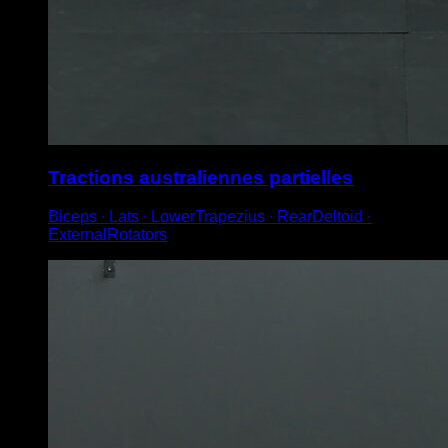
Tractions australiennes partielles
Biceps ∙ Lats ∙ LowerTrapezius ∙ RearDeltoid ∙
ExternalRotators