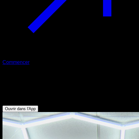
Commencer
Muscle up assisté avec bande
élastique
Triceps - Biceps - Dorsaux - Pectoraux Inférieurs
Ouvrir dans l'App