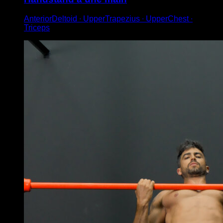
AnteriorDeltoid ∙ UpperTrapezius ∙ UpperChest ∙
Triceps