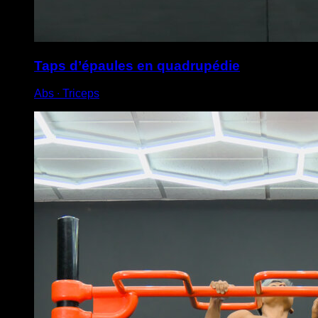
Taps d’épaules en quadrupédie
Abs ∙ Triceps