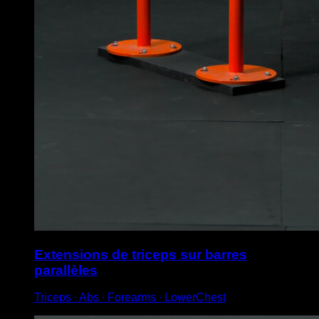
Extensions de triceps sur barres
parallèles
Triceps ∙ Abs ∙ Forearms ∙ LowerChest