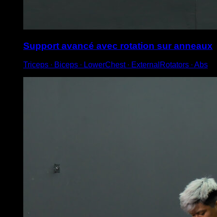
Support avancé avec rotation sur anneaux
Triceps ∙ Biceps ∙ LowerChest ∙ ExternalRotators ∙ Abs