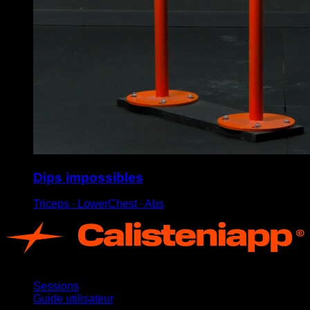
Dips impossibles
Triceps ∙ LowerChest ∙ Abs
App
Sessions
Guide utilisateur