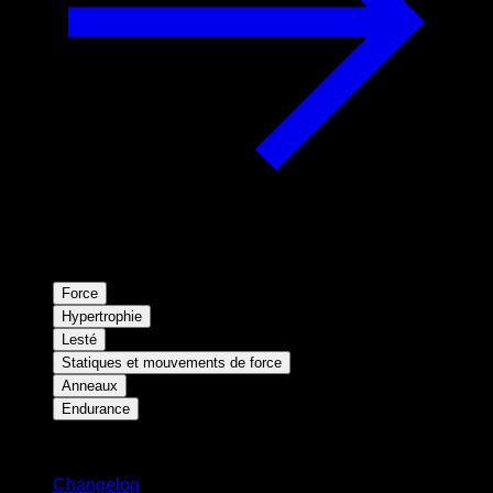
Force
Hypertrophie
Lesté
Statiques et mouvements de force
Anneaux
Endurance
Restez informé
Changelog