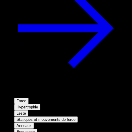
Force
Hypertrophie
Lesté
Statiques et mouvements de force
Anneaux
Endurance