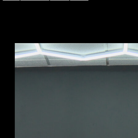
Place-toi sur les barres parallèles avec les bras tendus.
Essaie de hausser les épaules puis reviens à la
position initiale sans déverrouiller les coudes.
Vous pourriez aussi aimer