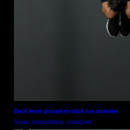
Back lever groupé en tuck sur anneaux
Triceps ∙ AnteriorDeltoid ∙ UpperChest