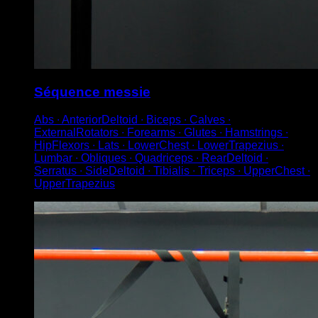
Séquence messie
Abs ∙ AnteriorDeltoid ∙ Biceps ∙ Calves ∙
ExternalRotators ∙ Forearms ∙ Glutes ∙ Hamstrings ∙
HipFlexors ∙ Lats ∙ LowerChest ∙ LowerTrapezius ∙
Lumbar ∙ Obliques ∙ Quadriceps ∙ RearDeltoid ∙
Serratus ∙ SideDeltoid ∙ Tibialis ∙ Triceps ∙ UpperChest ∙
UpperTrapezius