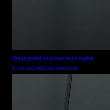
Tirage partiel en tucked back supiné
Biceps ∙ AnteriorDeltoid ∙ LowerChest