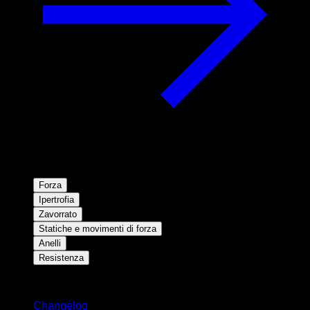
Forza
Ipertrofia
Zavorrato
Statiche e movimenti di forza
Anelli
Resistenza
Rimani aggiornato
Changelog