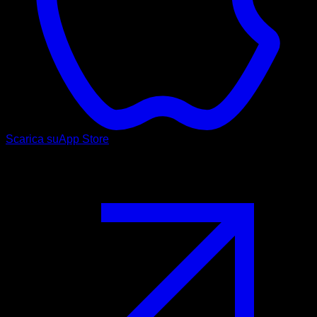
Scarica su
App Store