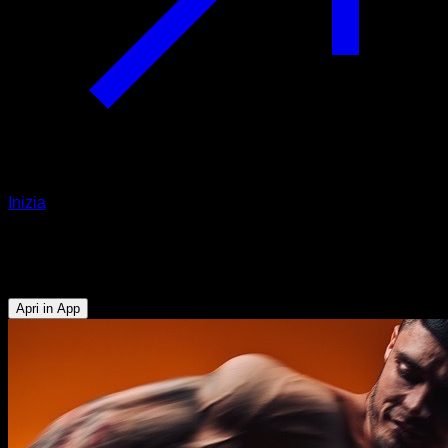
Inizia
Sfida
21 giorni di treno superiore a casa
Apri in App