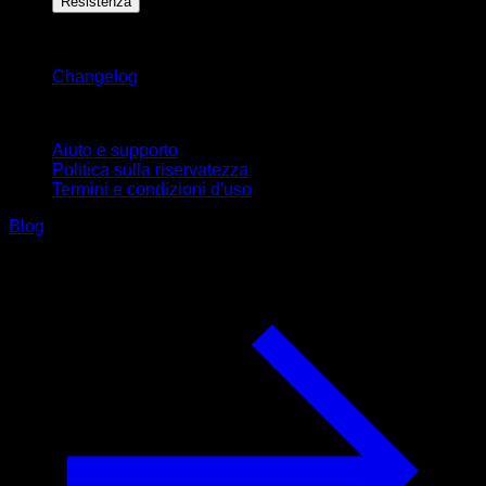
Resistenza
Rimani aggiornato
Changelog
Supporto
Aiuto e supporto
Politica sulla riservatezza
Termini e condizioni d'uso
Blog