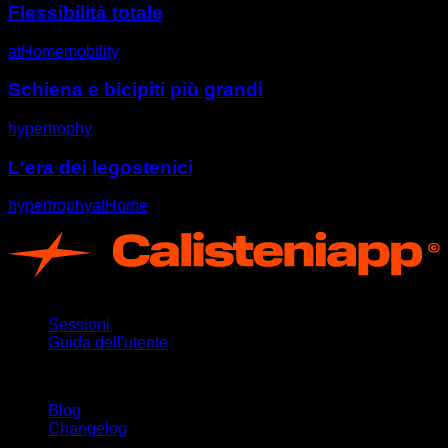
Flessibilità totale
atHome
mobility
Schiena e bicipiti più grandi
hypertrophy
L'era dei legostenici
hypertrophy
atHome
App
Sessioni
Guida dell'utente
Rimani aggiornato
Blog
Changelog