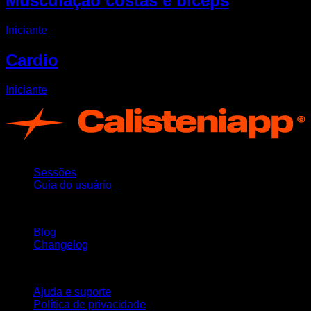
Musculação costas e bíceps
Iniciante
Cardio
Iniciante
App
Sessões
Guia do usuário
Mantenha-se atualizado
Blog
Changelog
Suporte
Ajuda e suporte
Política de privacidade