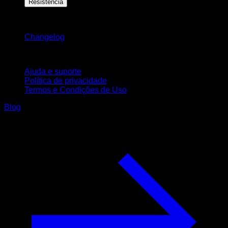
Resistência
Mantenha-se atualizado
Changelog
Suporte
Ajuda e suporte
Política de privacidade
Termos e Condições de Uso
Blog