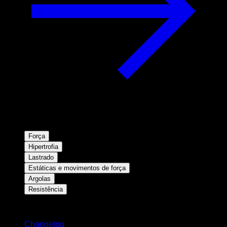
Força
Hipertrofia
Lastrado
Estáticas e movimentos de força
Argolas
Resistência
Mantenha-se atualizado
Changelog