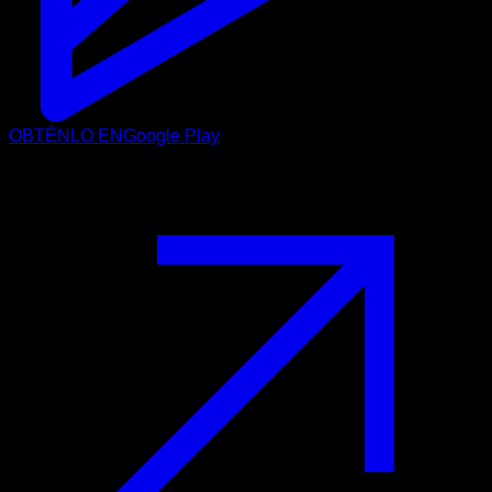
OBTÉNLO EN
Google Play