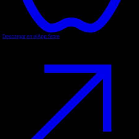
Descargar en el
App Store