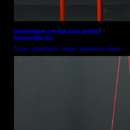
Isométrique assisté avec jambes
impossible dip
Triceps ∙ LowerChest ∙ Lumbar ∙ Hamstrings ∙ Glutes