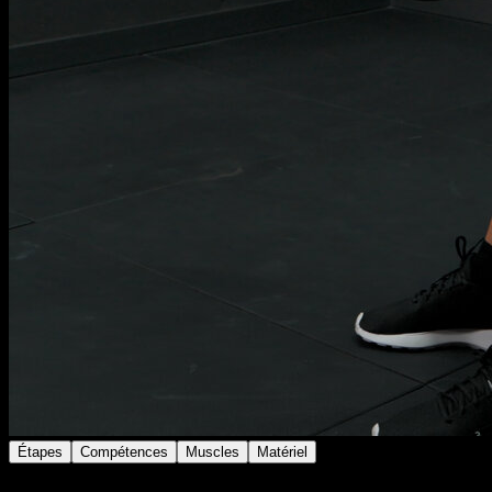
Étapes
Compétences
Muscles
Matériel
Place-toi debout avec les jambes tendues et la