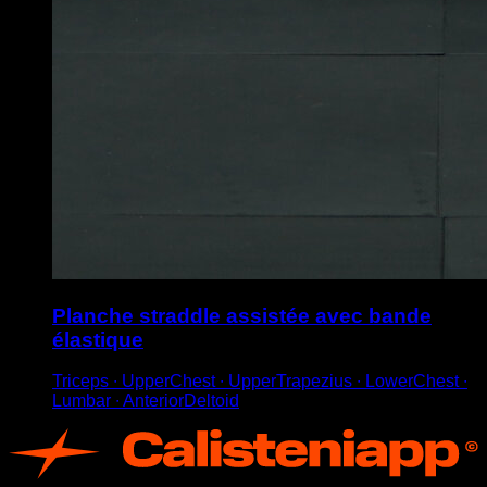
Planche straddle assistée avec bande
élastique
Triceps ∙ UpperChest ∙ UpperTrapezius ∙ LowerChest ∙
Lumbar ∙ AnteriorDeltoid