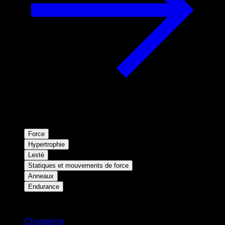
Force
Hypertrophie
Lesté
Statiques et mouvements de force
Anneaux
Endurance
Restez informé
Changelog