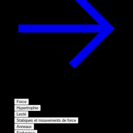
Force
Hypertrophie
Lesté
Statiques et mouvements de force
Anneaux
Endurance