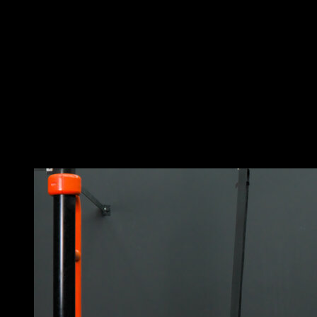
kettlebell contre la poitrine.
Fléchis les hanches en gardant les jambes et le dos
droits jusqu’à te rapprocher le plus possible de l’angle
de 90º
Reviens à la position initiale pour compléter une
répétition.
Réalise toujours cet exercice avec une charge que tu
peux gérer confortablement car il peut solliciter
fortement le dos.
Vous pourriez aussi aimer