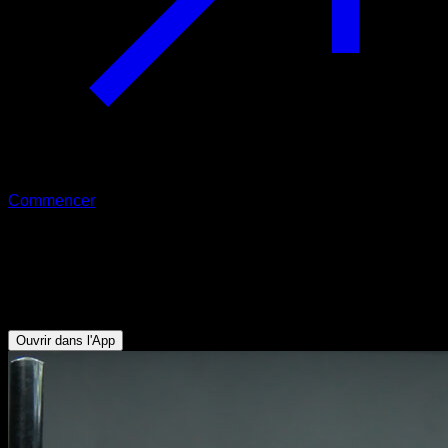
Commencer
Hefesto partiel aux anneaux
Biceps - Avant-bras - Deltoïde Antérieur - Pectoraux
Inférieurs - Triceps
Ouvrir dans l'App