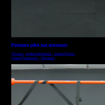
Pompes pike sur anneaux
Triceps ∙ AnteriorDeltoid ∙ UpperChest ∙
UpperTrapezius ∙ Serratus