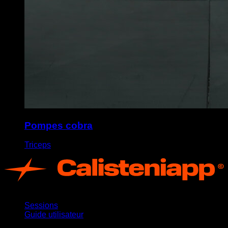
Pompes cobra
Triceps
App
Sessions
Guide utilisateur