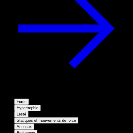
Force
Hypertrophie
Lesté
Statiques et mouvements de force
Anneaux
Endurance