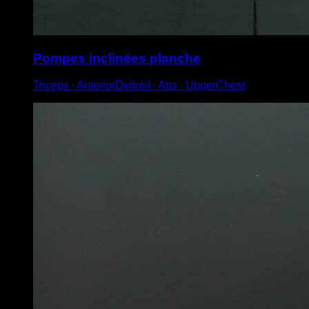
Pompes inclinées planche
Triceps ∙ AnteriorDeltoid ∙ Abs ∙ UpperChest