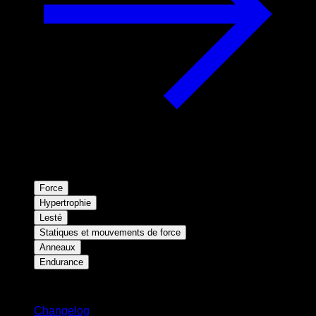
Force
Hypertrophie
Lesté
Statiques et mouvements de force
Anneaux
Endurance
Restez informé
Changelog