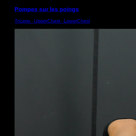
Pompes sur les poings
Triceps ∙ UpperChest ∙ LowerChest