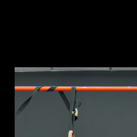
Sur des anneaux à hauteur moyenne
Positionne-toi dessus et avec une prise supine
descends de façon contrôlée jusqu’à ce que tes bras
forment un angle de 90 degrés
Ensuite remonte jusqu’à te retrouver à nouveau au-
dessus des anneaux
Il est important de toujours garder une fausse prise
pour pouvoir tirer confortablement
Vous pourriez aussi aimer