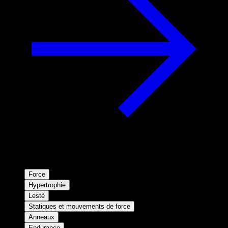
Force
Hypertrophie
Lesté
Statiques et mouvements de force
Anneaux
Endurance