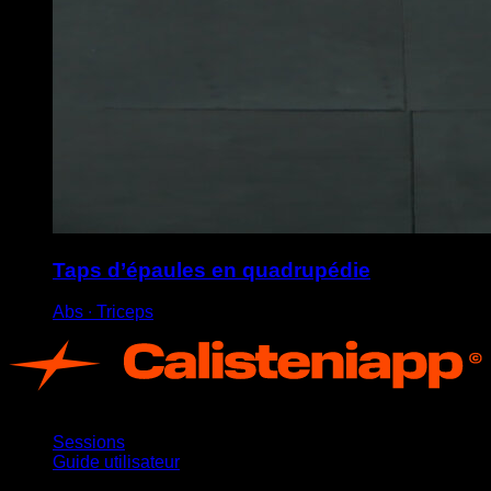
Taps d’épaules en quadrupédie
Abs ∙ Triceps
App
Sessions
Guide utilisateur