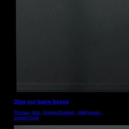
Dips sur barre basse
Triceps ∙ Abs ∙ AnteriorDeltoid ∙ HipFlexors ∙
LowerChest