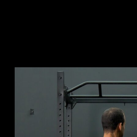
Place-toi en position de pompes, descends jusqu'à ce
que tes bras forment un angle de 90° et laisse tomber
tes avant-bras vers le sol en déplaçant légèrement ton
corps vers l'arrière.
Remonte en position avec les bras à 90° en avançant
légèrement le corps vers l'avant et tends les bras de
manière explosive pour décoller les mains du sol et
taper dans tes mains.
Vous pourriez aussi aimer