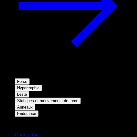
Force
Hypertrophie
Lesté
Statiques et mouvements de force
Anneaux
Endurance
Restez informé
Changelog