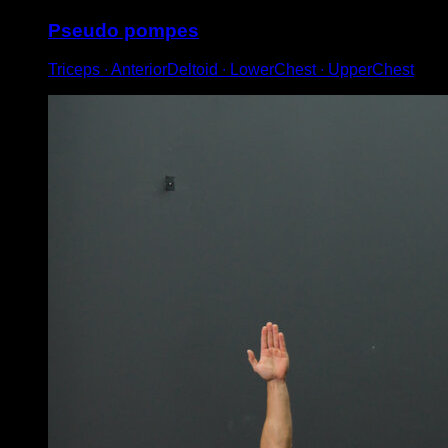
Pseudo pompes
Triceps ∙ AnteriorDeltoid ∙ LowerChest ∙ UpperChest