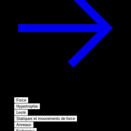
Force
Hypertrophie
Lesté
Statiques et mouvements de force
Anneaux
Endurance