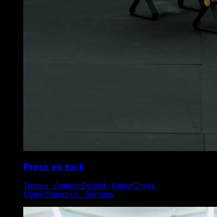
Press en tuck
Triceps ∙ AnteriorDeltoid ∙ UpperChest ∙
UpperTrapezius ∙ Serratus