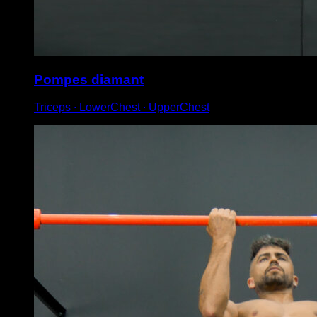
Pompes diamant
Triceps ∙ LowerChest ∙ UpperChest