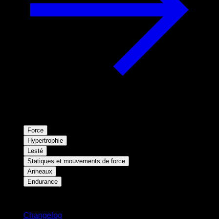
Force
Hypertrophie
Lesté
Statiques et mouvements de force
Anneaux
Endurance
Restez informé
Changelog