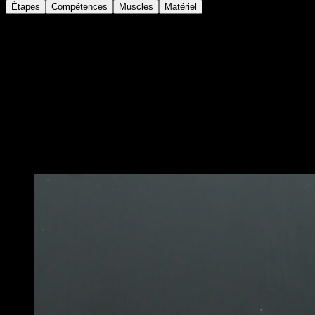
Étapes
Compétences
Muscles
Matériel
Monte sur les anneaux et maintiens-toi en haut avec
les bras complètement tendus
Tourne les mains de façon à ce que les paumes soient
tournées vers l’avant
Écarte davantage les bras pour que les mains soient à
environ 30 cm des hanches
Cette position est assez difficile à tenir et il te faudra du
temps pour la maîtriser
Vous pourriez aussi aimer