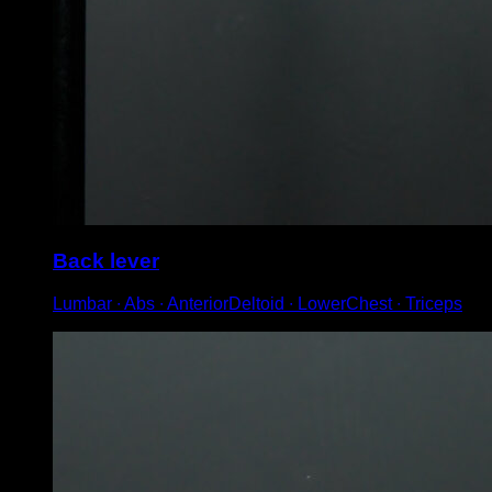
Back lever
Lumbar ∙ Abs ∙ AnteriorDeltoid ∙ LowerChest ∙ Triceps