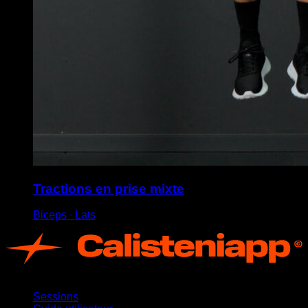
Tractions en prise mixte
Biceps ∙ Lats
App
Sessions