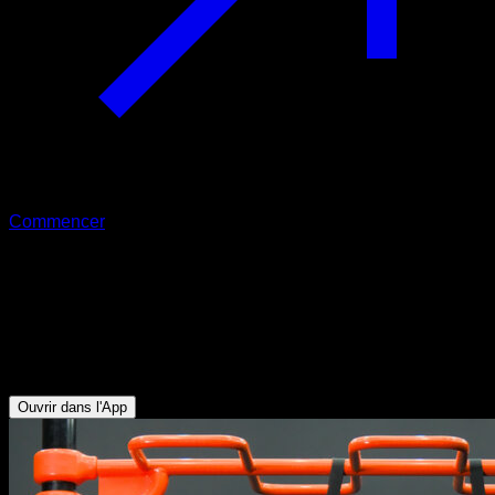
Commencer
Support avancé avec rotation sur
anneaux
Triceps - Biceps - Pectoraux Inférieurs - Rotateurs Externes -
Abdominaux
Ouvrir dans l'App