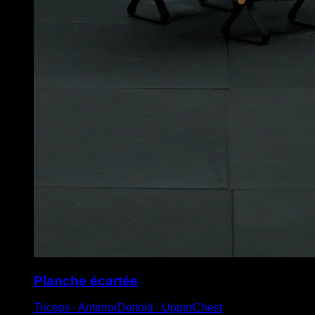
Planche écartée
Triceps ∙ AnteriorDeltoid ∙ UpperChest