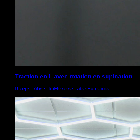
Traction en L avec rotation en supination
Biceps ∙ Abs ∙ HipFlexors ∙ Lats ∙ Forearms