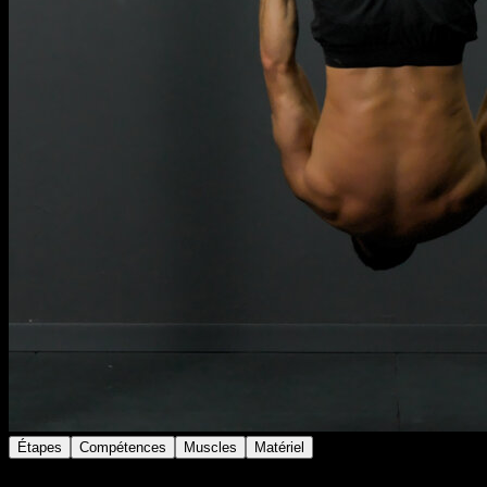
Étapes
Compétences
Muscles
Matériel
Suspends-toi à l’envers aux anneaux en utilisant une