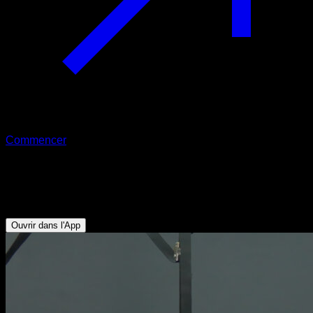
Commencer
Suspension inversée en false grip
Avant-bras - Trapèze Supérieur
Ouvrir dans l'App