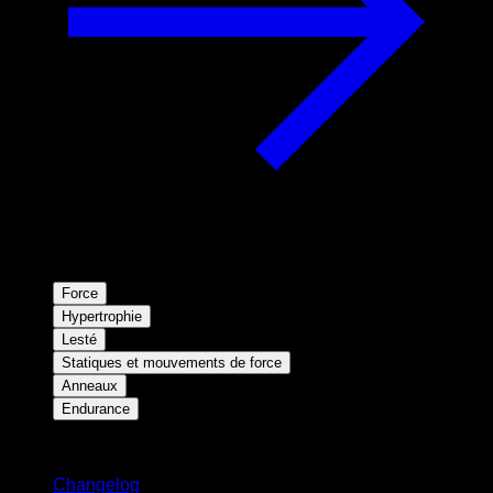
Force
Hypertrophie
Lesté
Statiques et mouvements de force
Anneaux
Endurance
Restez informé
Changelog