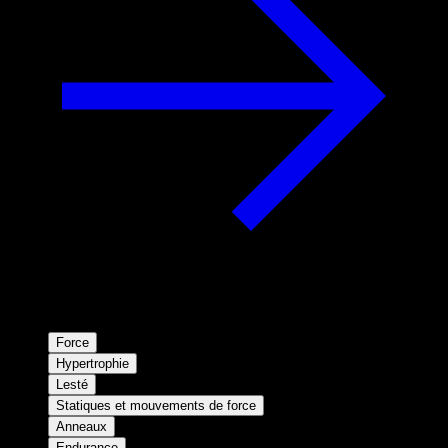
Force
Hypertrophie
Lesté
Statiques et mouvements de force
Anneaux
Endurance