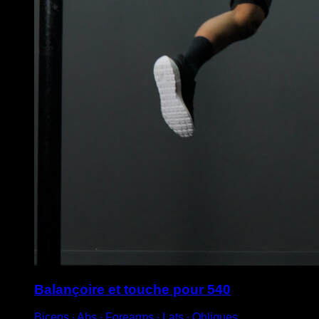
Balançoire et touche pour 540
Biceps ∙ Abs ∙ Forearms ∙ Lats ∙ Obliques