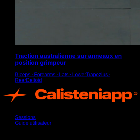
Traction australienne sur anneaux en
position grimpeur
Biceps ∙ Forearms ∙ Lats ∙ LowerTrapezius ∙
RearDeltoid
App
Sessions
Guide utilisateur
Restez informé