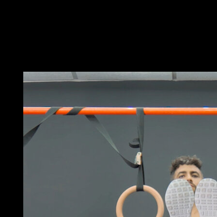
fausse prise, avec le poignet au-dessus de la partie
inférieure de l’anneau.
Réalise un maintien isométrique avec les bras tendus
pendant un temps déterminé.
Vous pourriez aussi aimer