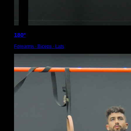
180º
Forearms ∙ Biceps ∙ Lats