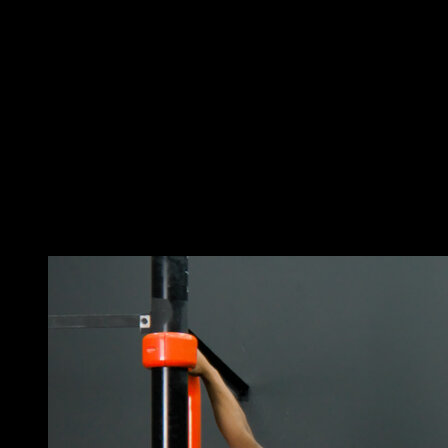
vers l’arrière, croise les mains de façon à ce qu’une soit
en prise supine et l’autre en prise pronation, cela te
permettra d’initier une rotation
Quand tu es à nouveau devant la barre, profite de cette
rotation, tire avec les bras, lâche la barre et termine la
rotation jusqu’à 360º pour t’agripper de nouveau à la
barre
La rotation doit être accompagnée d’un mouvement
des jambes et du bassin pour la faciliter
Fais-le du côté qui te semble le plus naturel
Vous pourriez aussi aimer