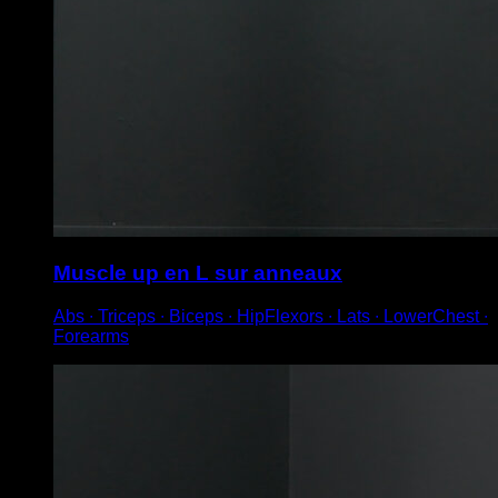
Muscle up en L sur anneaux
Abs ∙ Triceps ∙ Biceps ∙ HipFlexors ∙ Lats ∙ LowerChest ∙
Forearms