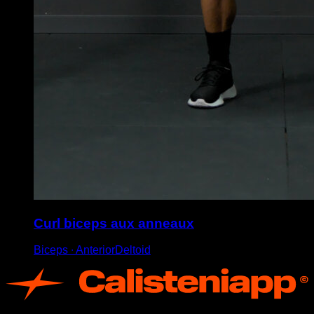
Curl biceps aux anneaux
Biceps ∙ AnteriorDeltoid
App