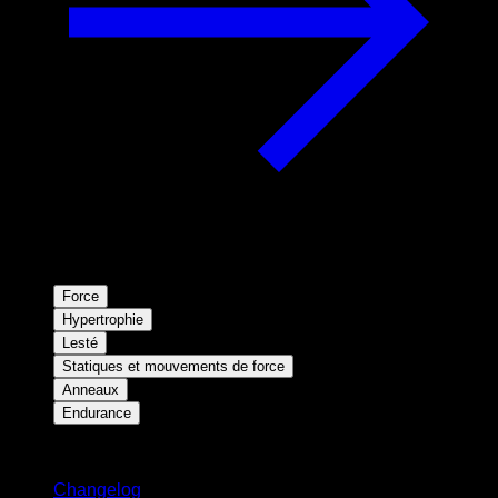
Force
Hypertrophie
Lesté
Statiques et mouvements de force
Anneaux
Endurance
Restez informé
Changelog