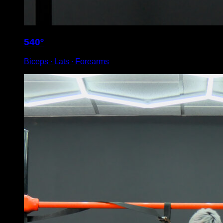
540º
Biceps ∙ Lats ∙ Forearms