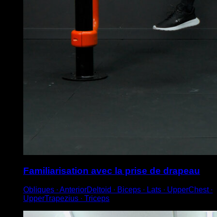
Familiarisation avec la prise de drapeau
Obliques ∙ AnteriorDeltoid ∙ Biceps ∙ Lats ∙ UpperChest ∙
UpperTrapezius ∙ Triceps