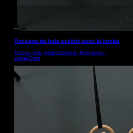
Passage de haie assisté avec la jambe
Triceps ∙ Abs ∙ AnteriorDeltoid ∙ HipFlexors ∙
LowerChest