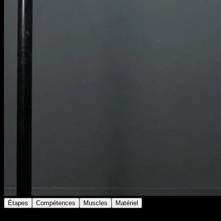
Étapes
Compétences
Muscles
Matériel
Effectue une balançoire à la barre et lorsque tu arrives