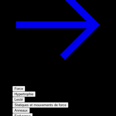
Force
Hypertrophie
Lesté
Statiques et mouvements de force
Anneaux
Endurance