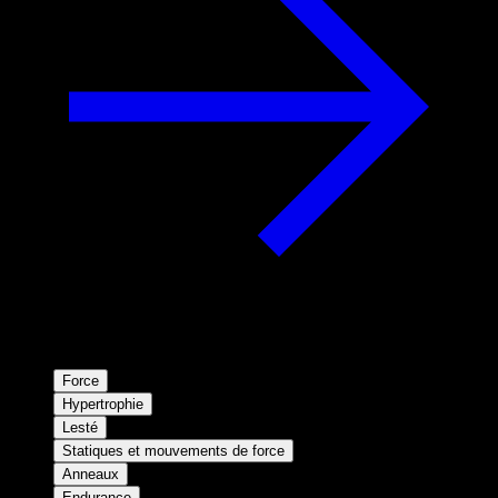
Force
Hypertrophie
Lesté
Statiques et mouvements de force
Anneaux
Endurance