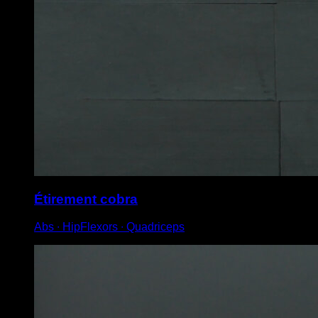
Étirement cobra
Abs ∙ HipFlexors ∙ Quadriceps