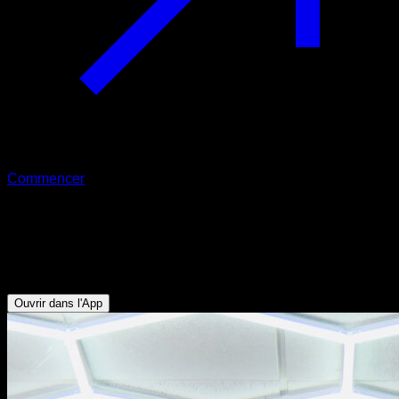
Commencer
Tractions en front lever
Biceps - Abdominaux - Dorsaux - Deltoïde Postérieur -
Trapèze Inférieur
Ouvrir dans l'App