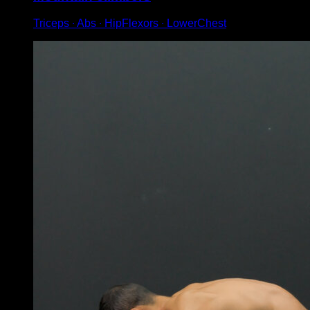
Triceps ∙ Abs ∙ HipFlexors ∙ LowerChest