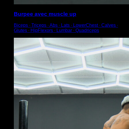
Burpee avec muscle up
Biceps ∙ Triceps ∙ Abs ∙ Lats ∙ LowerChest ∙ Calves ∙
Glutes ∙ HipFlexors ∙ Lumbar ∙ Quadriceps