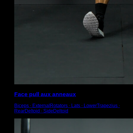
Face pull aux anneaux
Biceps ∙ ExternalRotators ∙ Lats ∙ LowerTrapezius ∙
RearDeltoid ∙ SideDeltoid