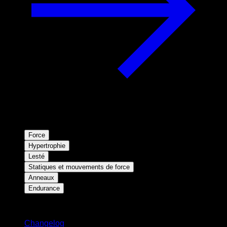
Force
Hypertrophie
Lesté
Statiques et mouvements de force
Anneaux
Endurance
Restez informé
Changelog