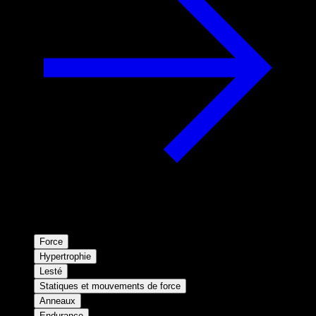
Force
Hypertrophie
Lesté
Statiques et mouvements de force
Anneaux
Endurance