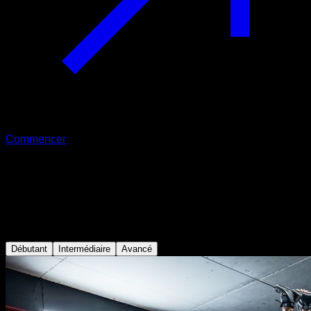
Commencer
Routines EVO
Accédez à +23 routines EVO en suivant une méthodologie
d'entraînement adaptative pour faire passer vos
entraînements au niveau supérieur.
Débutant
Intermédiaire
Avancé