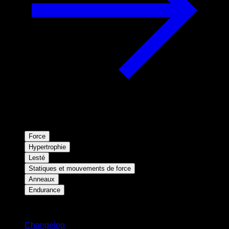
Force
Hypertrophie
Lesté
Statiques et mouvements de force
Anneaux
Endurance
Restez informé
Changelog