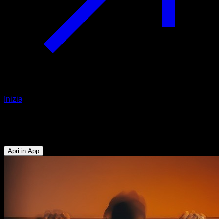
Inizia
Sfida
Sfida di concentrazione
Apri in App