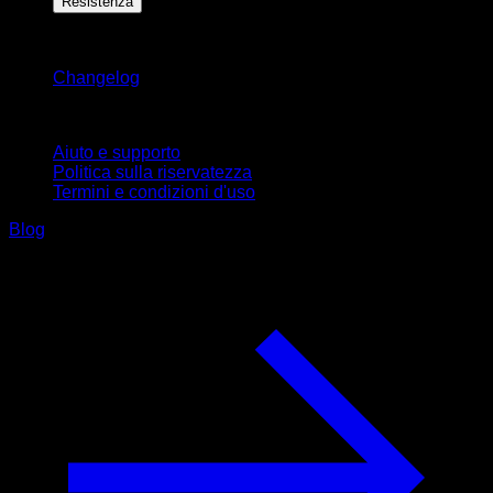
Resistenza
Rimani aggiornato
Changelog
Supporto
Aiuto e supporto
Politica sulla riservatezza
Termini e condizioni d'uso
Blog