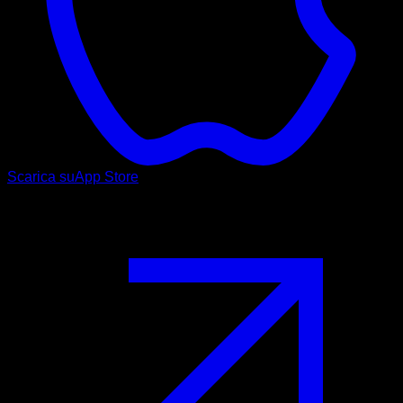
Scarica su
App Store