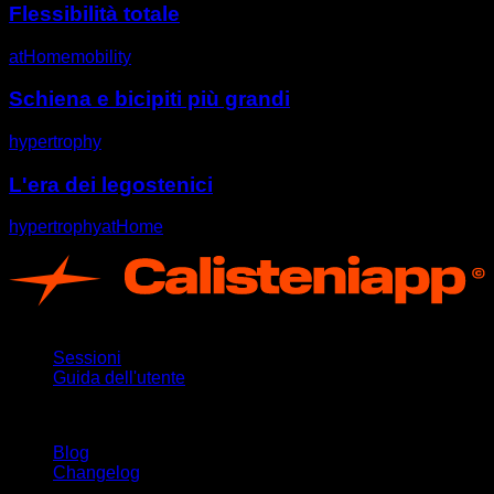
Flessibilità totale
atHome
mobility
Schiena e bicipiti più grandi
hypertrophy
L'era dei legostenici
hypertrophy
atHome
App
Sessioni
Guida dell'utente
Rimani aggiornato
Blog
Changelog