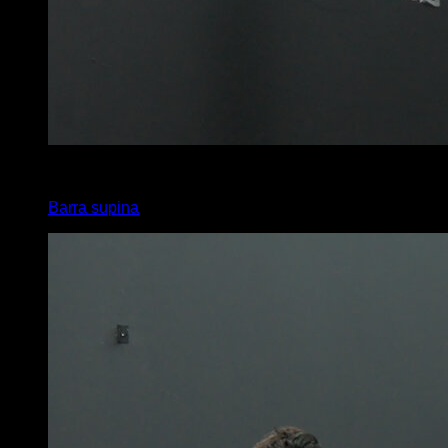
4
x
8
Barra supina