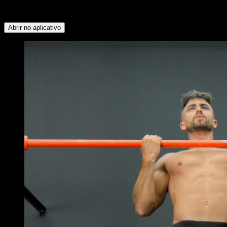
Peitoral Inferior ∙ Deltoide Anterior ∙ Quadríceps ∙ Glúteos ∙
Isquiotibiais ∙ Lombares ∙ Peitoral Superior
Abrir no aplicativo