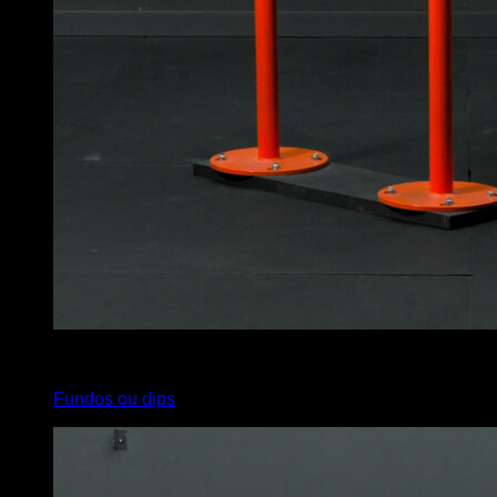
3
x
17
Fundos ou dips