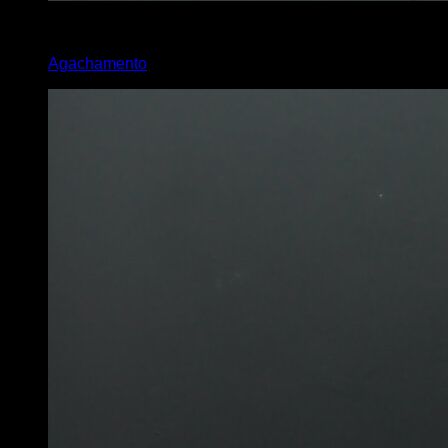
3
x
15
Agachamento