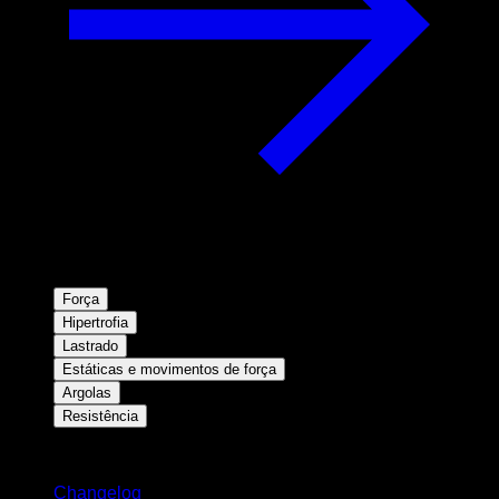
Força
Hipertrofia
Lastrado
Estáticas e movimentos de força
Argolas
Resistência
Mantenha-se atualizado
Changelog