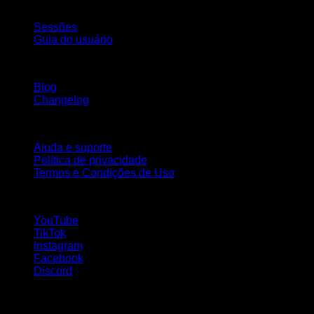
App
Sessões
Guia do usuário
Mantenha-se atualizado
Blog
Changelog
Suporte
Ajuda e suporte
Política de privacidade
Termos e Condições de Uso
Siga-nos!
YouTube
TikTok
Instagram
Facebook
Discord
Idiomas