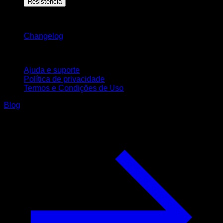
Resistência
Mantenha-se atualizado
Changelog
Suporte
Ajuda e suporte
Política de privacidade
Termos e Condições de Uso
Blog