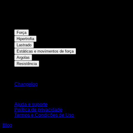
Força
Hipertrofia
Lastrado
Estáticas e movimentos de força
Argolas
Resistência
Mantenha-se atualizado
Changelog
Suporte
Ajuda e suporte
Política de privacidade
Termos e Condições de Uso
Blog