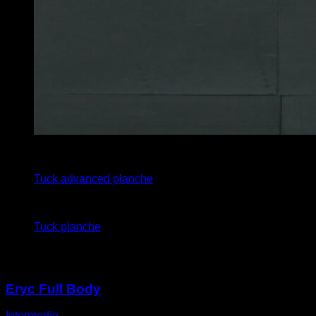
x
4
Tuck advanced planche
x
6
Tuck planche
Potrebbe piacerti anche
Eryc Full Body
Intermedio