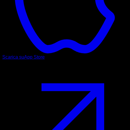
Scarica su
App Store