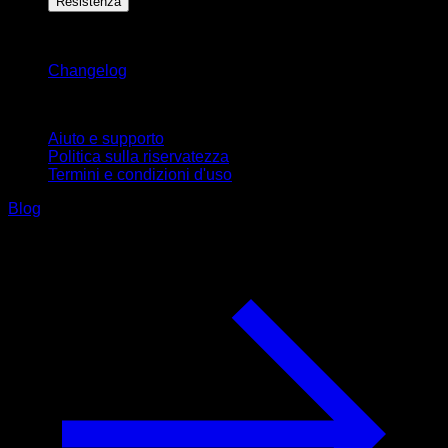
Resistenza
Rimani aggiornato
Changelog
Supporto
Aiuto e supporto
Politica sulla riservatezza
Termini e condizioni d'uso
Blog