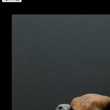
x
10
GIRI