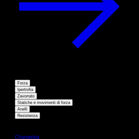
Forza
Ipertrofia
Zavorrato
Statiche e movimenti di forza
Anelli
Resistenza
Rimani aggiornato
Changelog