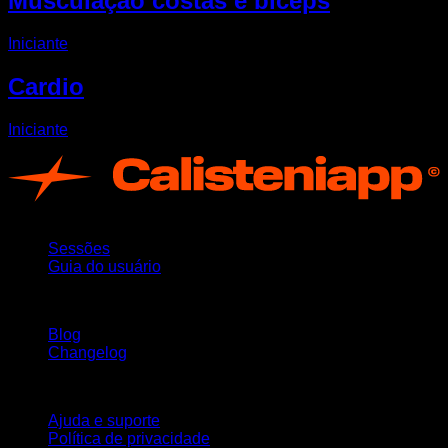
Musculação costas e bíceps
Iniciante
Cardio
Iniciante
App
Sessões
Guia do usuário
Mantenha-se atualizado
Blog
Changelog
Suporte
Ajuda e suporte
Política de privacidade