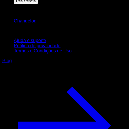
Resistência
Mantenha-se atualizado
Changelog
Suporte
Ajuda e suporte
Política de privacidade
Termos e Condições de Uso
Blog