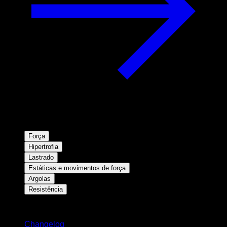
Força
Hipertrofia
Lastrado
Estáticas e movimentos de força
Argolas
Resistência
Mantenha-se atualizado
Changelog