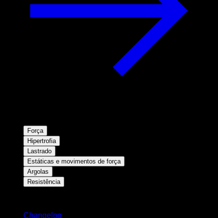
Força
Hipertrofia
Lastrado
Estáticas e movimentos de força
Argolas
Resistência
Mantenha-se atualizado
Changelog