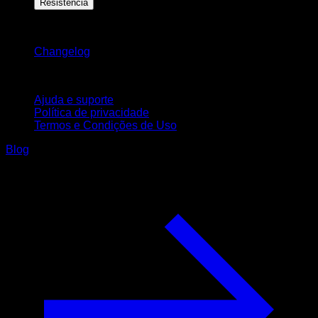
Resistência
Mantenha-se atualizado
Changelog
Suporte
Ajuda e suporte
Política de privacidade
Termos e Condições de Uso
Blog