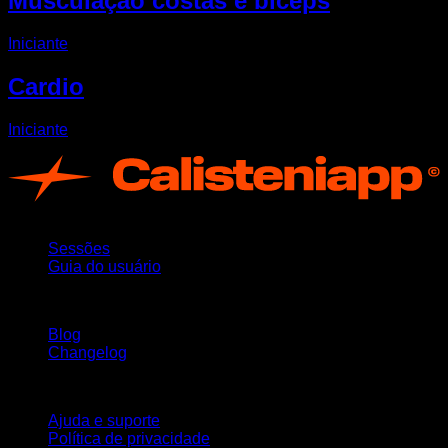
Musculação costas e bíceps
Iniciante
Cardio
Iniciante
App
Sessões
Guia do usuário
Mantenha-se atualizado
Blog
Changelog
Suporte
Ajuda e suporte
Política de privacidade