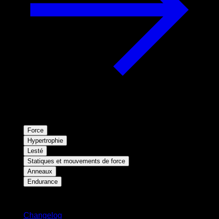
Force
Hypertrophie
Lesté
Statiques et mouvements de force
Anneaux
Endurance
Restez informé
Changelog