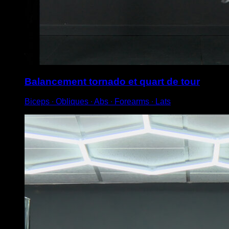
Balancement tornado et quart de tour
Biceps ∙ Obliques ∙ Abs ∙ Forearms ∙ Lats