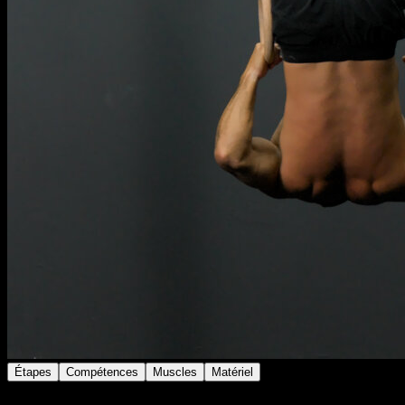
Étapes
Compétences
Muscles
Matériel
Place les anneaux à une hauteur moyenne.