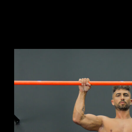
Suspends-toi avec une prise en supination et le corps
inversé.
Effectue une traction jusqu'à ce que tes hanches
atteignent la hauteur des anneaux en essayant de ne
pas perdre la position verticale.
Vous pourriez aussi aimer