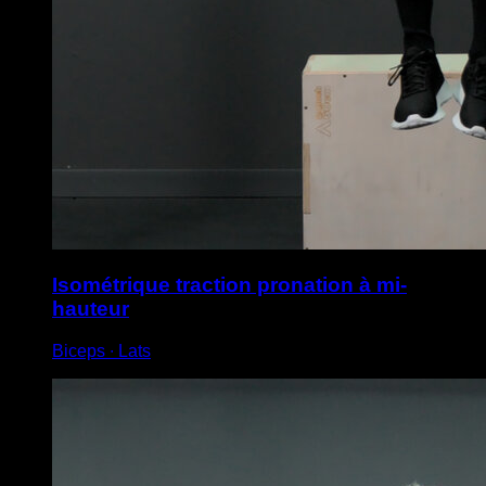
Isométrique traction pronation à mi-
hauteur
Biceps ∙ Lats