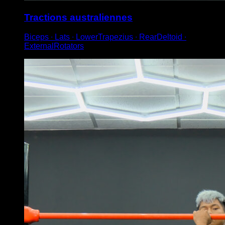
Tractions australiennes
Biceps ∙ Lats ∙ LowerTrapezius ∙ RearDeltoid ∙
ExternalRotators