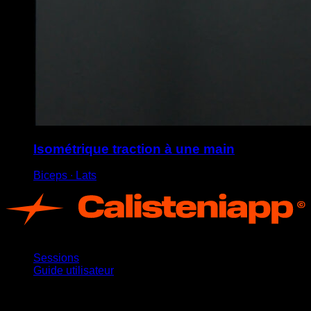
Isométrique traction à une main
Biceps ∙ Lats
App
Sessions
Guide utilisateur
Restez informé