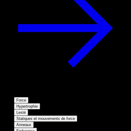
Force
Hypertrophie
Lesté
Statiques et mouvements de force
Anneaux
Endurance