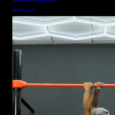
Biceps ∙ Lats