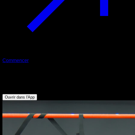
Commencer
Curl allongé aux anneaux
Biceps - Dorsaux - Deltoïde Postérieur
Ouvrir dans l'App