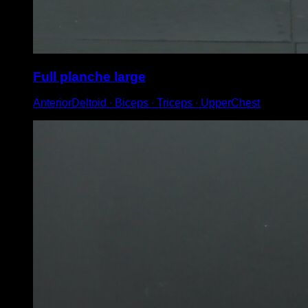
Full planche large
AnteriorDeltoid ∙ Biceps ∙ Triceps ∙ UpperChest