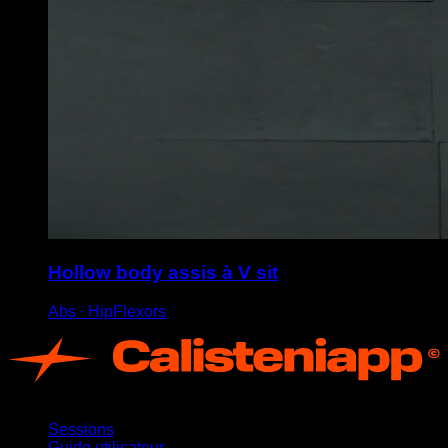
Hollow body assis à V sit
Abs ∙ HipFlexors
App
Sessions
Guide utilisateur