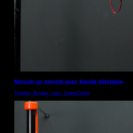
Muscle up assisté avec bande élastique
Triceps ∙ Biceps ∙ Lats ∙ LowerChest