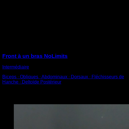
Lève les jambes et le torse de façon à ce qu'ils soient
le plus parallèles possible au sol.
Plus cette parallèle est parfaite et plus la ligne entre le
torse et les jambes est droite, plus le mouvement sera
propre.
Le bras avec lequel tu t'accroches doit être verrouillé.
Sessions
Front à un bras NoLimits
Intermédiaire
Biceps ∙ Obliques ∙ Abdominaux ∙ Dorsaux ∙ Fléchisseurs de
Hanche ∙ Deltoïde Postérieur
Vous pourriez aussi aimer