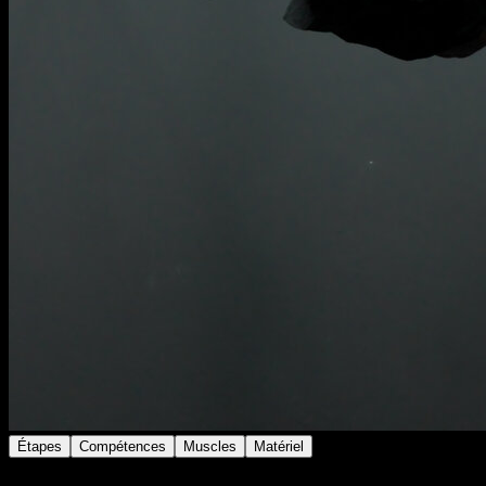
Étapes
Compétences
Muscles
Matériel
Sur une barre, accroché avec une seule main.