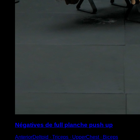
Négatives de full planche push up
AnteriorDeltoid ∙ Triceps ∙ UpperChest ∙ Biceps