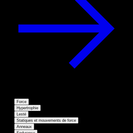
Force
Hypertrophie
Lesté
Statiques et mouvements de force
Anneaux
Endurance