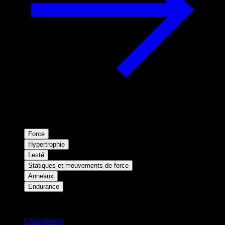
Force
Hypertrophie
Lesté
Statiques et mouvements de force
Anneaux
Endurance
Restez informé
Changelog