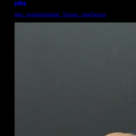
pike
Abs ∙ AnteriorDeltoid ∙ Triceps ∙ HipFlexors