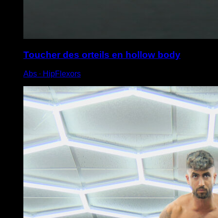
Toucher des orteils en hollow body
Abs ∙ HipFlexors