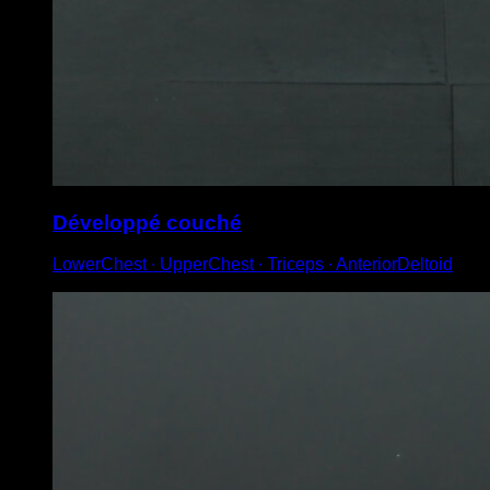
Développé couché
LowerChest ∙ UpperChest ∙ Triceps ∙ AnteriorDeltoid