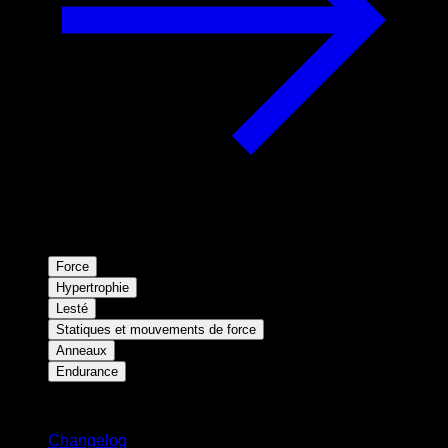
Force
Hypertrophie
Lesté
Statiques et mouvements de force
Anneaux
Endurance
Restez informé
Changelog