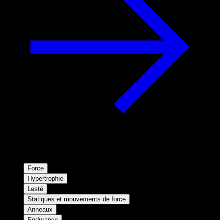
Force
Hypertrophie
Lesté
Statiques et mouvements de force
Anneaux
Endurance