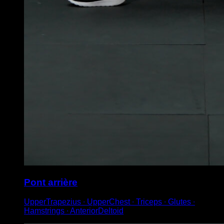
Pont arrière
UpperTrapezius ∙ UpperChest ∙ Triceps ∙ Glutes ∙
Hamstrings ∙ AnteriorDeltoid