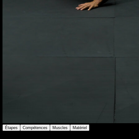
Étapes
Compétences
Muscles
Matériel
Au sol, allongé sur le ventre, les mains à hauteur de la