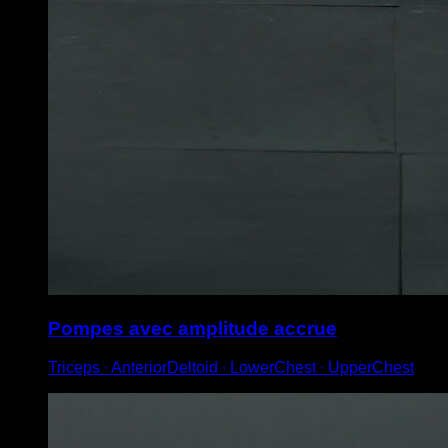
Pompes avec amplitude accrue
Triceps ∙ AnteriorDeltoid ∙ LowerChest ∙ UpperChest