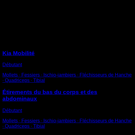
tête et les coudes sur les côtés
Pousse avec tes mains pour soulever ton torse tout en
gardant les hanches au sol
Reviens à la position initiale pour compléter une
répétition
Sessions
Kia Mobilité
Débutant
Mollets ∙ Fessiers ∙ Ischio-jambiers ∙ Fléchisseurs de Hanche
∙ Quadriceps ∙ Tibial
Étirements du bas du corps et des
abdominaux
Débutant
Mollets ∙ Fessiers ∙ Ischio-jambiers ∙ Fléchisseurs de Hanche
∙ Quadriceps ∙ Tibial