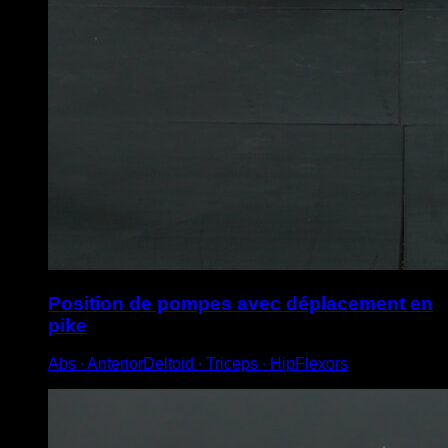
Position de pompes avec déplacement en
pike
Abs ∙ AnteriorDeltoid ∙ Triceps ∙ HipFlexors