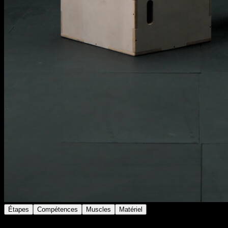
Étapes
Compétences
Muscles
Matériel
Utilise un gilet lesté ou un accessoire similaire pour