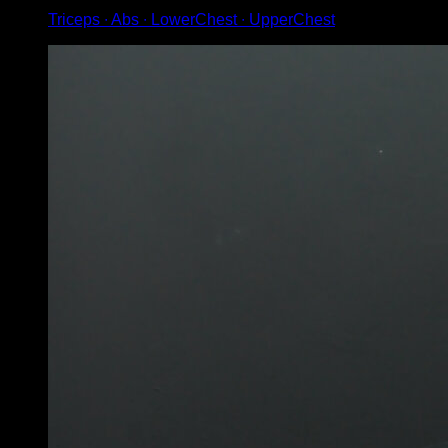
Triceps ∙ Abs ∙ LowerChest ∙ UpperChest