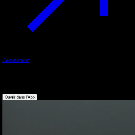
Commencer
Pompes inclinées lestées
Triceps - Pectoraux Inférieurs
Ouvrir dans l'App