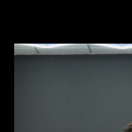
t'ajouter du poids
Place tes mains sur un banc ou une barre basse et
effectue des pompes en amenant tes bras à un angle
de 90º
Vous pourriez aussi aimer