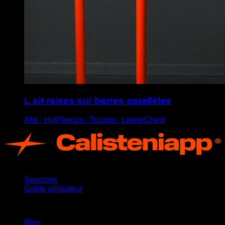
L sit raises sur barres parallèles
Abs ∙ HipFlexors ∙ Triceps ∙ LowerChest
App
Sessions
Guide utilisateur
Restez informé
Blog