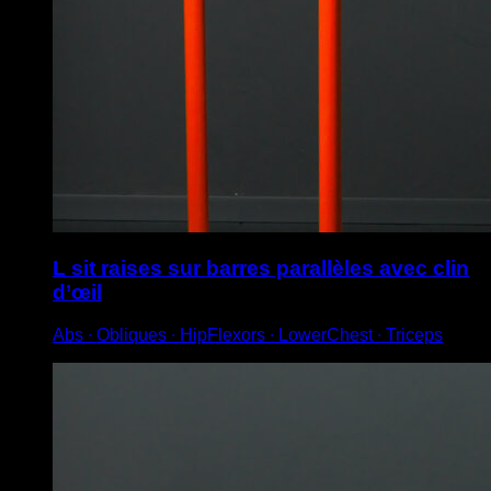
L sit raises sur barres parallèles avec clin
d’œil
Abs ∙ Obliques ∙ HipFlexors ∙ LowerChest ∙ Triceps