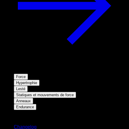
Force
Hypertrophie
Lesté
Statiques et mouvements de force
Anneaux
Endurance
Restez informé
Changelog