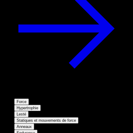
Force
Hypertrophie
Lesté
Statiques et mouvements de force
Anneaux
Endurance