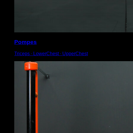
Pompes
Triceps ∙ LowerChest ∙ UpperChest