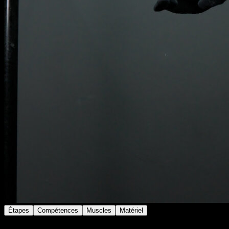
Étapes
Compétences
Muscles
Matériel
Place-toi sur la barre de traction.