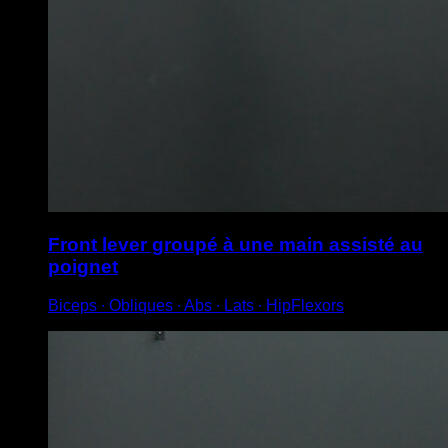
Front lever groupé à une main assisté au
poignet
Biceps ∙ Obliques ∙ Abs ∙ Lats ∙ HipFlexors