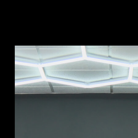
Réalise un front lever avancé en tuck, de sorte que tes
genoux soient fléchis et tes talons à la hauteur de ton
dos, mais avec les jambes écartées.
Maintiens cette position pendant un temps déterminé.
Vous pourriez aussi aimer