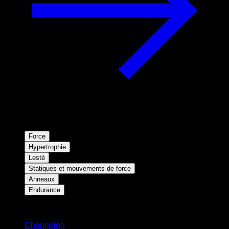
Force
Hypertrophie
Lesté
Statiques et mouvements de force
Anneaux
Endurance
Restez informé
Changelog