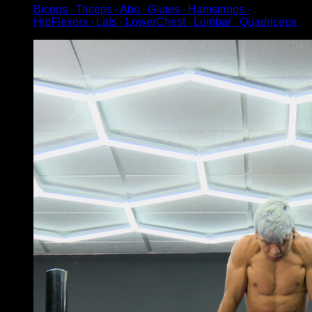
Biceps ∙ Triceps ∙ Abs ∙ Glutes ∙ Hamstrings ∙
HipFlexors ∙ Lats ∙ LowerChest ∙ Lumbar ∙ Quadriceps