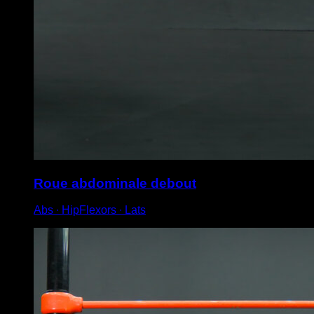
Roue abdominale debout
Abs ∙ HipFlexors ∙ Lats