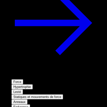
Force
Hypertrophie
Lesté
Statiques et mouvements de force
Anneaux
Endurance