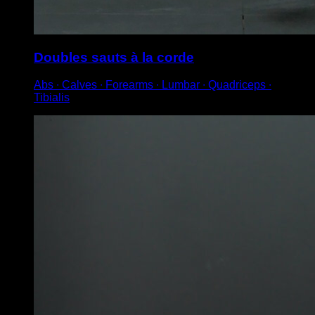
Doubles sauts à la corde
Abs ∙ Calves ∙ Forearms ∙ Lumbar ∙ Quadriceps ∙
Tibialis