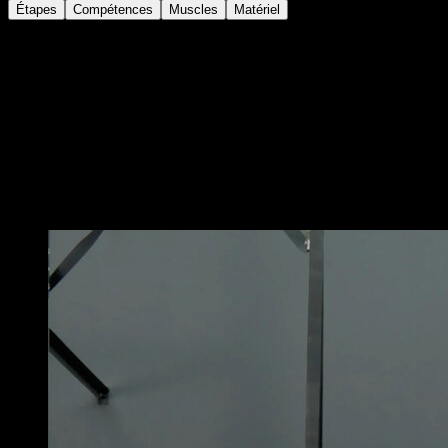
Étapes
Compétences
Muscles
Matériel
Sur des anneaux à une faible hauteur
Place-toi en dessous et suspends-toi uniquement avec
la première phalange des doigts ou presque avec le
bout des doigts
Ensuite, fléchis les bras jusqu’à rapprocher ta poitrine
des anneaux et répète le mouvement tout en gardant
toujours les doigts fermement sur les anneaux
Vous pourriez aussi aimer