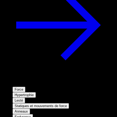
Force
Hypertrophie
Lesté
Statiques et mouvements de force
Anneaux
Endurance