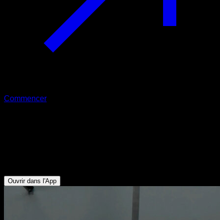
Commencer
Traction australienne sur anneaux en
position grimpeur
Biceps - Avant-bras - Dorsaux - Trapèze Inférieur - Deltoïde
Postérieur
Ouvrir dans l'App