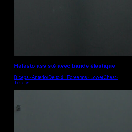
Hefesto assisté avec bande élastique
Biceps ∙ AnteriorDeltoid ∙ Forearms ∙ LowerChest ∙
Triceps