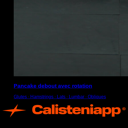
Pancake debout avec rotation
Glutes ∙ Hamstrings ∙ Lats ∙ Lumbar ∙ Obliques
App