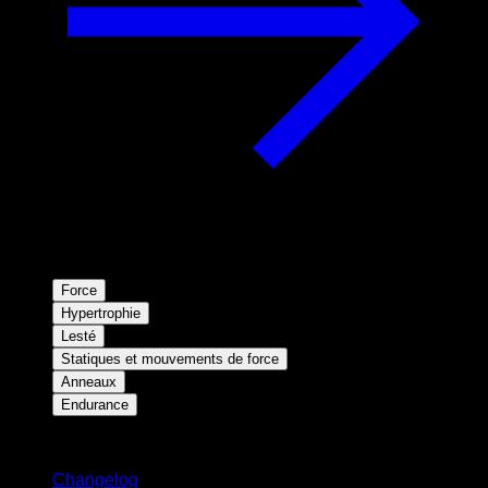
Force
Hypertrophie
Lesté
Statiques et mouvements de force
Anneaux
Endurance
Restez informé
Changelog