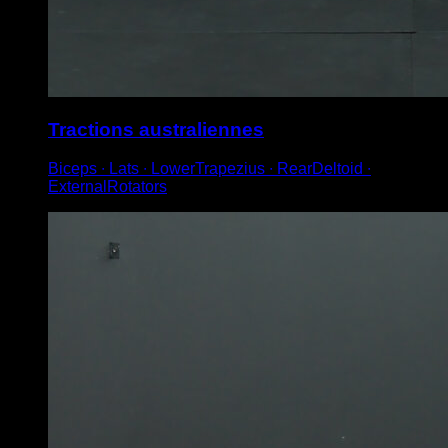
Tractions australiennes
Biceps ∙ Lats ∙ LowerTrapezius ∙ RearDeltoid ∙
ExternalRotators