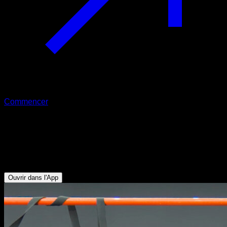
Commencer
Traction large avec rotation en prise
neutre
Biceps - Avant-bras - Dorsaux
Ouvrir dans l'App