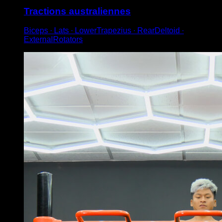
Tractions australiennes
Biceps ∙ Lats ∙ LowerTrapezius ∙ RearDeltoid ∙
ExternalRotators