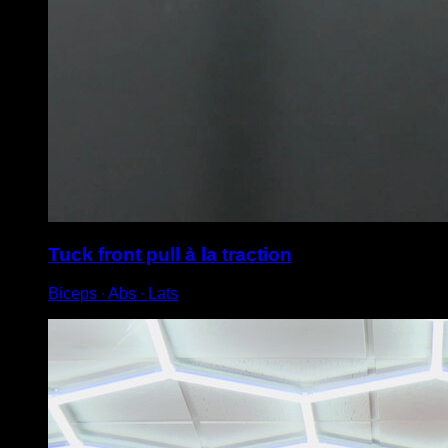
Tuck front pull à la traction
Biceps ∙ Abs ∙ Lats