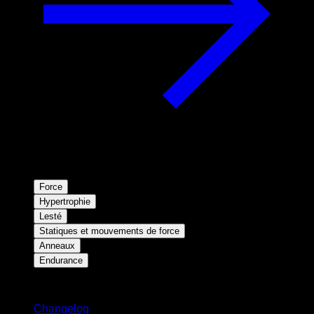
Force
Hypertrophie
Lesté
Statiques et mouvements de force
Anneaux
Endurance
Restez informé
Changelog