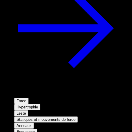
Force
Hypertrophie
Lesté
Statiques et mouvements de force
Anneaux
Endurance