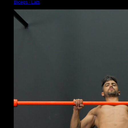
Biceps ∙ Lats