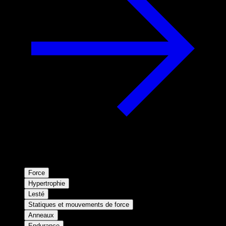
Force
Hypertrophie
Lesté
Statiques et mouvements de force
Anneaux
Endurance