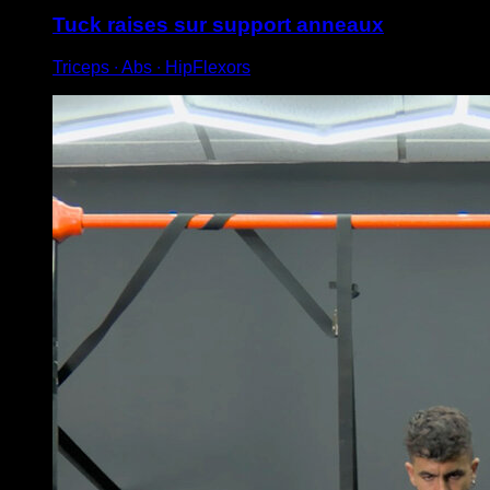
Tuck raises sur support anneaux
Triceps ∙ Abs ∙ HipFlexors