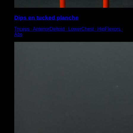
Dips en tucked planche
Triceps ∙ AnteriorDeltoid ∙ LowerChest ∙ HipFlexors ∙
Abs