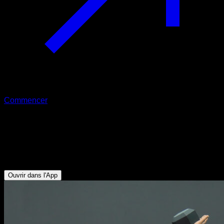
Commencer
Triceps au-dessus de la tête avec
haltère
Triceps
Ouvrir dans l'App