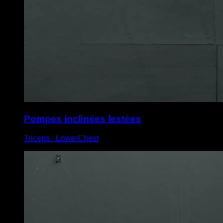
Pompes inclinées lestées
Triceps ∙ LowerChest