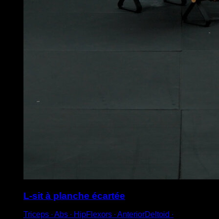
L-sit à planche écartée
Triceps ∙ Abs ∙ HipFlexors ∙ AnteriorDeltoid ∙