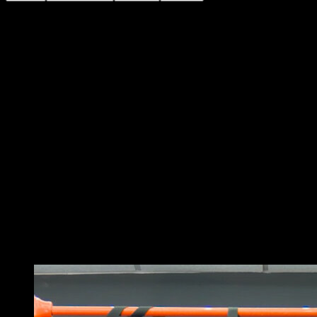
Commence debout, les pieds écartés à la largeur des
épaules. Tiens un haltère dans une main et lève-le au-
dessus de la tête jusqu’à ce que le bras soit
complètement tendu. Assure-toi que ton coude reste
près de ton oreille. C’est ta position de départ.
Ensuite, abaisse lentement l’haltère derrière la tête en
gardant le coude fixe. Tu dois sentir un étirement dans
le triceps. Veille à garder le gainage serré et le dos
droit pendant tout le mouvement afin de protéger la
colonne vertébrale.
Enfin, utilise le triceps pour remonter l’haltère à la
position de départ. Cela constitue une répétition.
N’oublie pas, il est important d’effectuer cet exercice
avec une charge qui te permette de maintenir la bonne
technique et de contrôler le mouvement à tout moment.
Répète l’exercice avec l’autre bras.
Vous pourriez aussi aimer