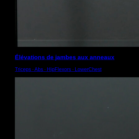
Élévations de jambes aux anneaux
Triceps ∙ Abs ∙ HipFlexors ∙ LowerChest