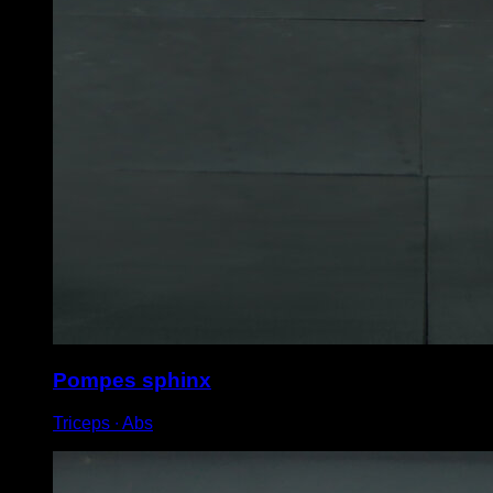
Pompes sphinx
Triceps ∙ Abs