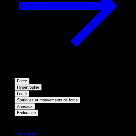
Force
Hypertrophie
Lesté
Statiques et mouvements de force
Anneaux
Endurance
Restez informé
Changelog