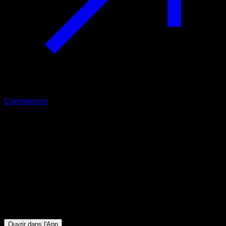
Commencer
Débutant
Brown Push Débutants
Triceps ∙ Pectoraux Inférieurs ∙ Pectoraux Supérieurs
30
min
Session pour athlètes de niveau Débutant. Entraînez les
groupes musculaires suivants : Triceps ∙ Pectoraux Inférieurs
∙ Pectoraux Supérieurs
Ouvrir dans l'App