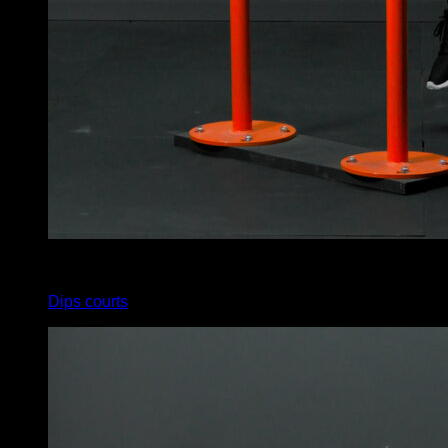
5
x
5
Dips courts