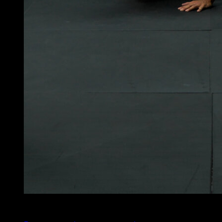
5
x
6