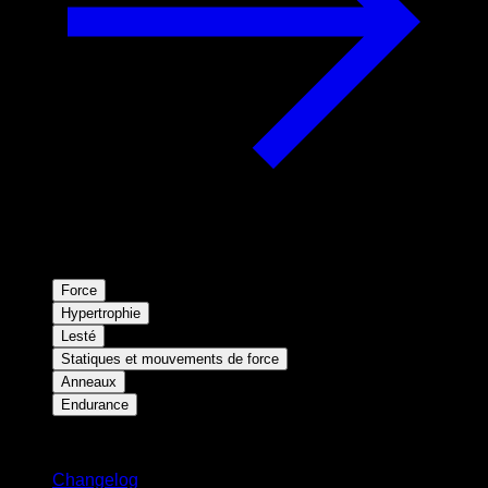
Force
Hypertrophie
Lesté
Statiques et mouvements de force
Anneaux
Endurance
Restez informé
Changelog