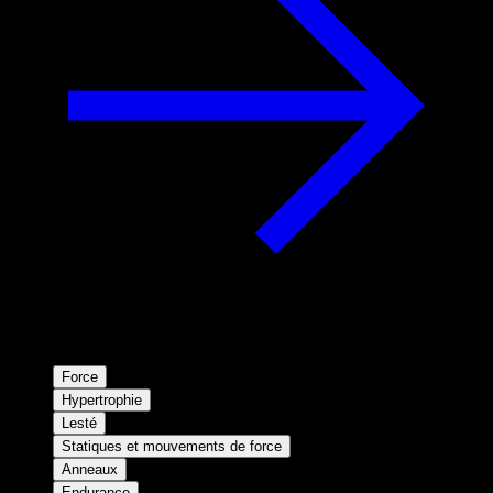
Force
Hypertrophie
Lesté
Statiques et mouvements de force
Anneaux
Endurance