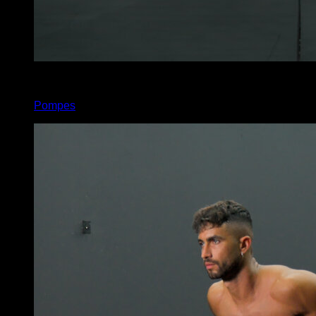
4
x
2
Pompes