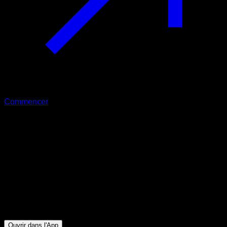
Commencer
Intermédiaire
Échelle de dips
Triceps ∙ Pectoraux Inférieurs ∙ Deltoïde Antérieur
64
min
Session pour athlètes de niveau Intermédiaire. Entraînez les
groupes musculaires suivants : Triceps ∙ Pectoraux Inférieurs
∙ Deltoïde Antérieur
Ouvrir dans l'App