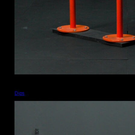
x
14
Dips