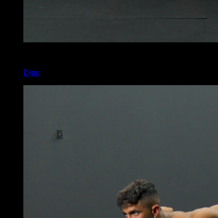
x
10
Dips