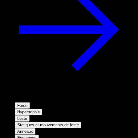
Force
Hypertrophie
Lesté
Statiques et mouvements de force
Anneaux
Endurance