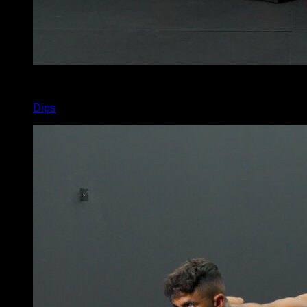
x
13
Dips