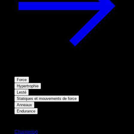
Force
Hypertrophie
Lesté
Statiques et mouvements de force
Anneaux
Endurance
Restez informé
Changelog