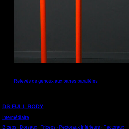
x
13
Relevés de genoux aux barres parallèles
Vous pourriez aussi aimer
DS FULL BODY
Intermédiaire
Biceps ∙ Dorsaux ∙ Triceps ∙ Pectoraux Inférieurs ∙ Pectoraux