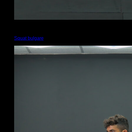
x
15
Squat bulgare