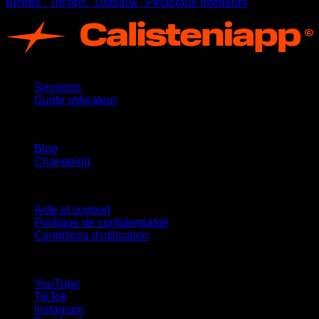
Biceps ∙ Triceps ∙ Dorsaux ∙ Pectoraux Inférieurs
App
Sessions
Guide utilisateur
Restez informé
Blog
Changelog
Support
Aide et support
Politique de confidentialité
Conditions d'utilisation
suivez-nous !
YouTube
TikTok
Instagram