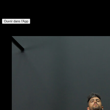
Inférieur ∙ Deltoïde Postérieur ∙ Rotateurs Externes ∙ Triceps ∙
Pectoraux Inférieurs ∙ Quadriceps ∙ Fessiers ∙ Ischio-jambiers
∙ Abdominaux ∙ Fléchisseurs de Hanche
Ouvrir dans l'App
x
5
TOURS