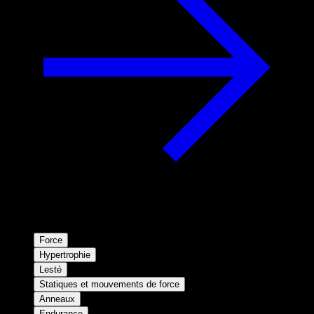
Force
Hypertrophie
Lesté
Statiques et mouvements de force
Anneaux
Endurance