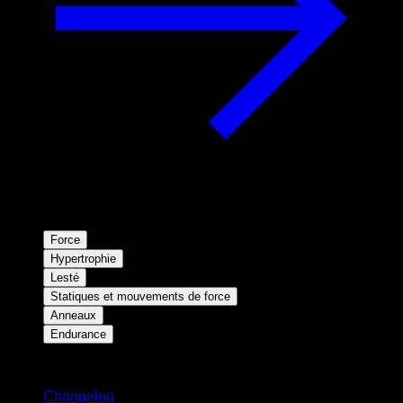
Force
Hypertrophie
Lesté
Statiques et mouvements de force
Anneaux
Endurance
Restez informé
Changelog