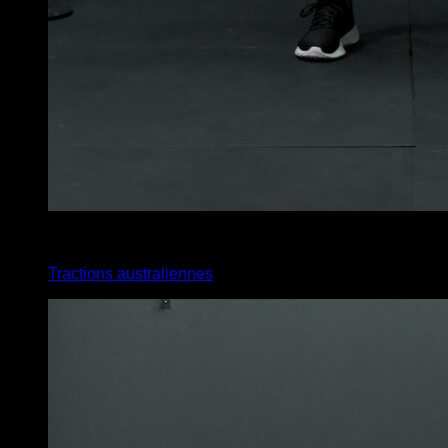
x
11
Tractions australiennes