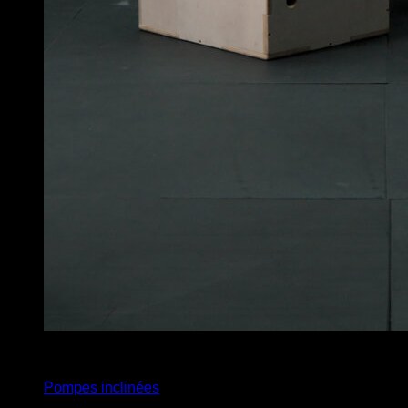
x
9
Pompes inclinées