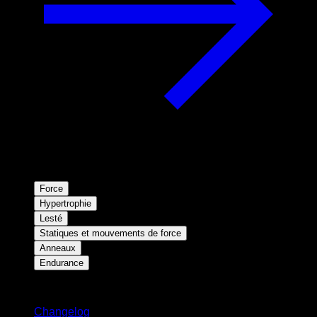
Force
Hypertrophie
Lesté
Statiques et mouvements de force
Anneaux
Endurance
Restez informé
Changelog