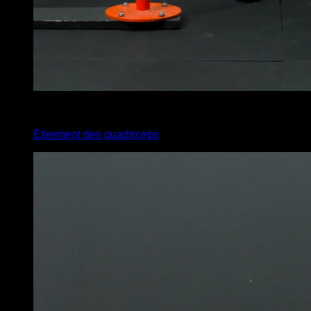
x
12
Étirement des quadriceps