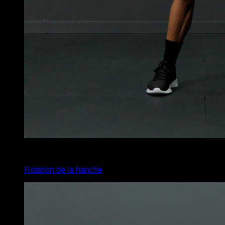
x
15
Rotation de la hanche