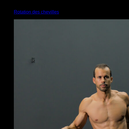
x
15
Rotation des chevilles