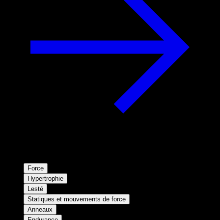
Force
Hypertrophie
Lesté
Statiques et mouvements de force
Anneaux
Endurance