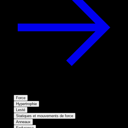
Force
Hypertrophie
Lesté
Statiques et mouvements de force
Anneaux
Endurance