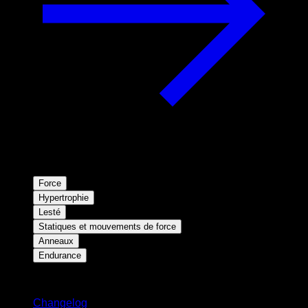
Force
Hypertrophie
Lesté
Statiques et mouvements de force
Anneaux
Endurance
Restez informé
Changelog