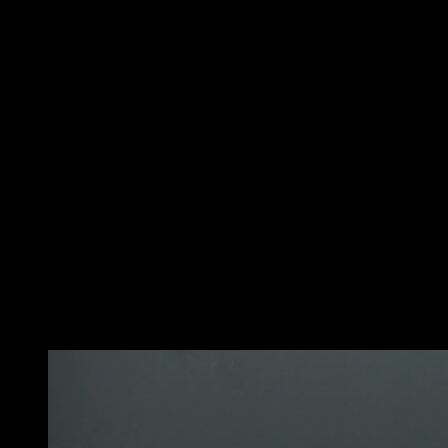
Comece sentado no chão com uma barra nos quadris.
Você deve estar encostado em um banco ou degrau de
modo que a parte superior das costas fique apoiada na
borda. Seus joelhos devem estar dobrados e os pés
apoiados no chão.
Em seguida, empurre os calcanhares e levante os
quadris em direção ao céu. Mantenha a barra estável e
próxima aos quadris enquanto faz isso. No início do
movimento, ombros, quadris e joelhos devem estar em
linha reta.
Finalmente, abaixe lentamente os quadris em direção
ao chão para retornar à posição inicial. Isso seria uma
repetição. Lembre-se, é importante realizar este
exercício com uma carga que permita manter a técnica
correta e controlar o movimento em todos os
momentos.
Você também pode gostar