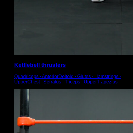
Kettlebell thrusters
Quadriceps ∙ AnteriorDeltoid ∙ Glutes ∙ Hamstrings ∙
UpperChest ∙ Serratus ∙ Triceps ∙ UpperTrapezius