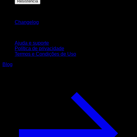
Resistência
Mantenha-se atualizado
Changelog
Suporte
Ajuda e suporte
Política de privacidade
Termos e Condições de Uso
Blog