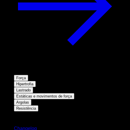
Força
Hipertrofia
Lastrado
Estáticas e movimentos de força
Argolas
Resistência
Mantenha-se atualizado
Changelog