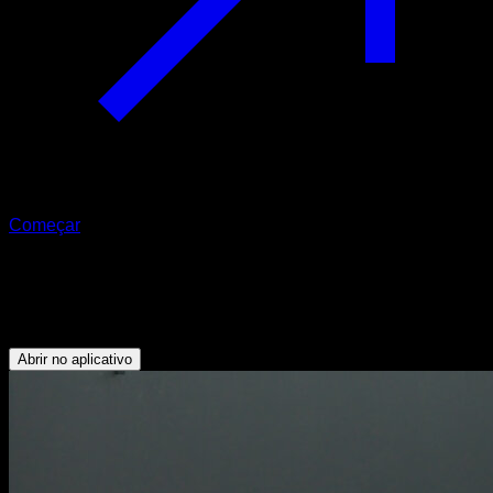
Começar
Hip thrust
Glúteos - Isquiotibiais
Abrir no aplicativo