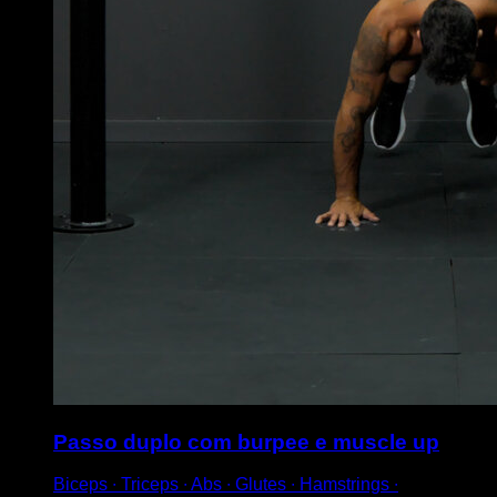
Passo duplo com burpee e muscle up
Biceps ∙ Triceps ∙ Abs ∙ Glutes ∙ Hamstrings ∙