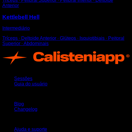
Tríceps ∙ Peitoral Superior ∙ Peitoral Inferior ∙ Deltoide
Anterior
Kettlebell Hell
Intermediário
Tríceps ∙ Deltoide Anterior ∙ Glúteos ∙ Isquiotibiais ∙ Peitoral
Superior ∙ Abdominais
App
Sessões
Guia do usuário
Mantenha-se atualizado
Blog
Changelog
Suporte
Ajuda e suporte