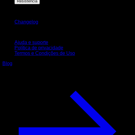
Resistência
Mantenha-se atualizado
Changelog
Suporte
Ajuda e suporte
Política de privacidade
Termos e Condições de Uso
Blog