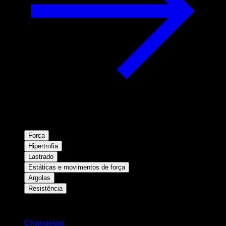
Força
Hipertrofia
Lastrado
Estáticas e movimentos de força
Argolas
Resistência
Mantenha-se atualizado
Changelog