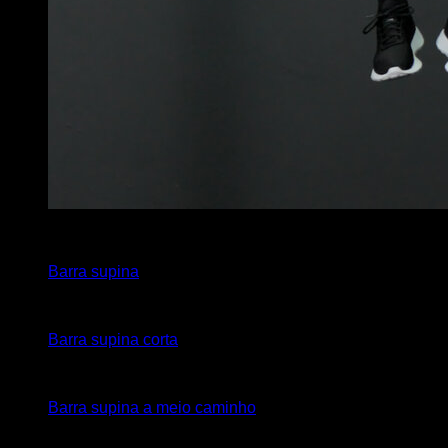
3
x
7
Barra supina
3
x
7
Barra supina corta
3
x
7
Barra supina a meio caminho