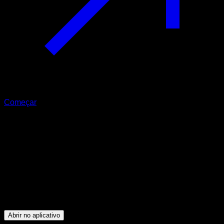
Começar
Intermediário
21'S Bíceps
Bíceps ∙ Dorsais
5
min
Sessões para atletas de nível Intermediário. Treine os
seguintes grupos musculares: Bíceps ∙ Dorsais
Abrir no aplicativo