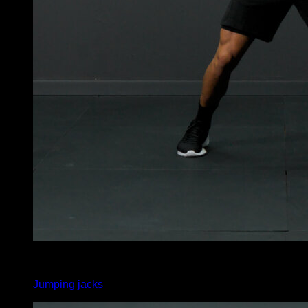
x
50
Jumping jacks