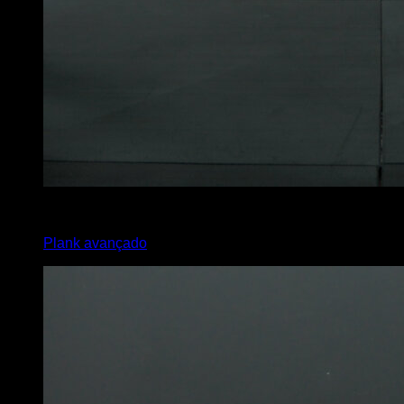
x
50
Plank avançado