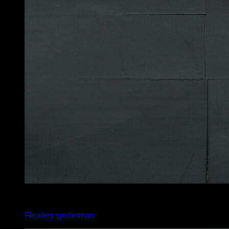
x
6
Flexões spiderman