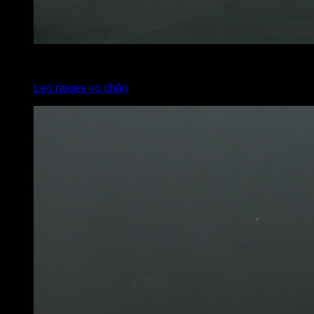
4
x
15
Leg raises no chão