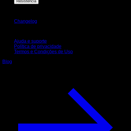
Resistência
Mantenha-se atualizado
Changelog
Suporte
Ajuda e suporte
Política de privacidade
Termos e Condições de Uso
Blog