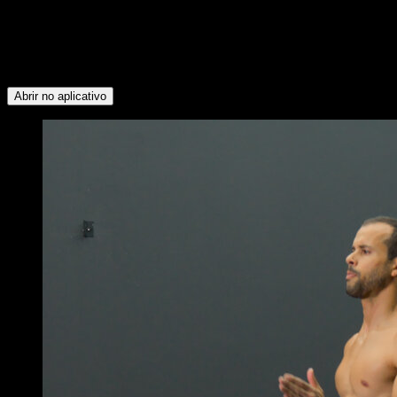
seguintes grupos musculares: Quadríceps ∙ Panturrilhas ∙
Flexores do Quadril ∙ Deltoide Lateral ∙ Deltoide Anterior ∙
Tríceps ∙ Abdominais ∙ Peitoral Inferior ∙ Glúteos ∙ Lombares ∙
Peitoral Superior ∙ Oblíquos ∙ Isquiotibiais ∙ Trapézio Superior
∙ Serrátil
Abrir no aplicativo