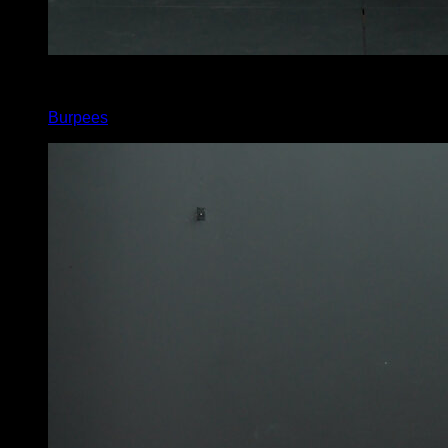
x
50
Burpees