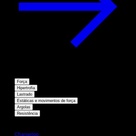
Força
Hipertrofia
Lastrado
Estáticas e movimentos de força
Argolas
Resistência
Mantenha-se atualizado
Changelog