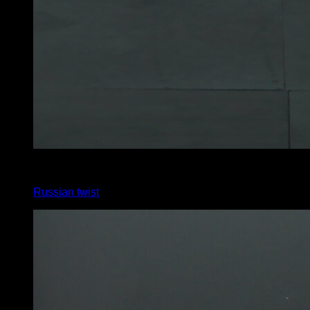
x
50
Russian twist