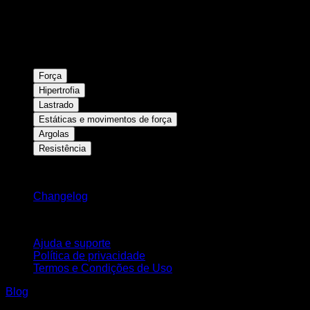
Força
Hipertrofia
Lastrado
Estáticas e movimentos de força
Argolas
Resistência
Mantenha-se atualizado
Changelog
Suporte
Ajuda e suporte
Política de privacidade
Termos e Condições de Uso
Blog