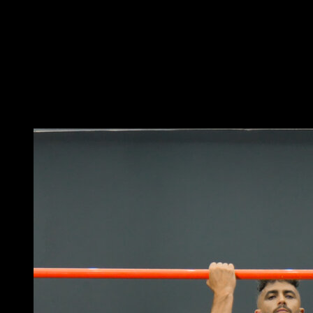
Quand tu arrives vers l’arrière, ramène les genoux à la
poitrine.
Lâche la barre et pivote légèrement du côté qui te
semble le plus naturel.
Fais un quart de tour (90º) et atterris avec les jambes
serrées.
Vous pourriez aussi aimer