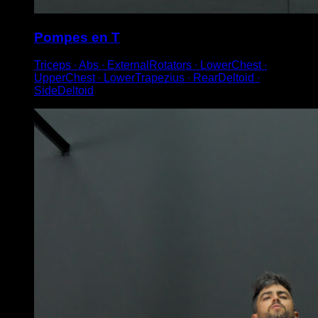
Pompes en T
Triceps ∙ Abs ∙ ExternalRotators ∙ LowerChest ∙
UpperChest ∙ LowerTrapezius ∙ RearDeltoid ∙
SideDeltoid