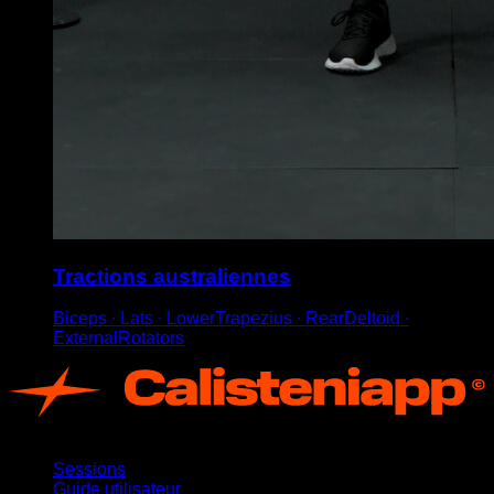
Tractions australiennes
Biceps ∙ Lats ∙ LowerTrapezius ∙ RearDeltoid ∙
ExternalRotators
App
Sessions
Guide utilisateur