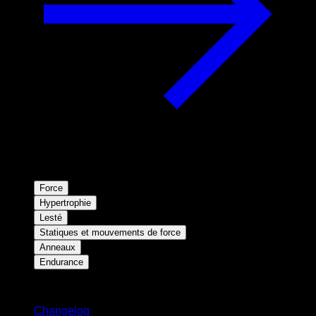
Force
Hypertrophie
Lesté
Statiques et mouvements de force
Anneaux
Endurance
Restez informé
Changelog