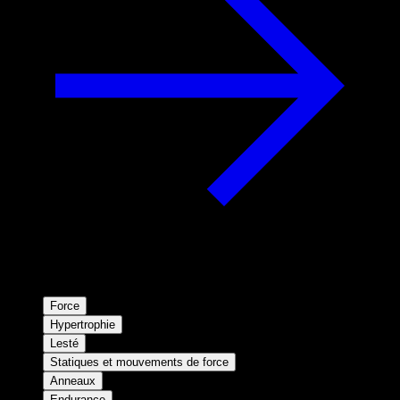
Force
Hypertrophie
Lesté
Statiques et mouvements de force
Anneaux
Endurance