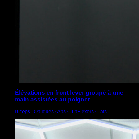
Élévations en front lever groupé à une
main assistées au poignet
Biceps ∙ Obliques ∙ Abs ∙ HipFlexors ∙ Lats