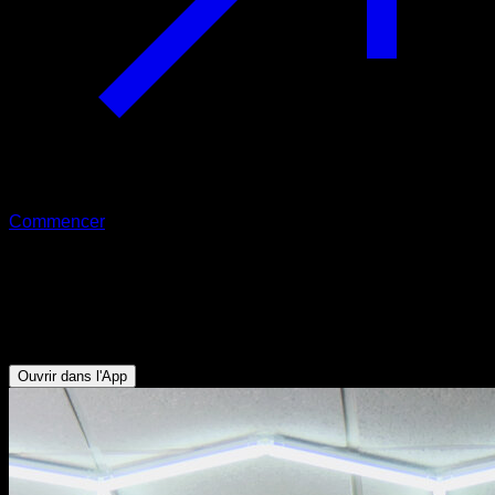
Commencer
Dips
Triceps - Deltoïde Antérieur - Pectoraux Inférieurs - Biceps -
Dorsaux - Fléchisseurs de Hanche - Abdominaux
Ouvrir dans l'App