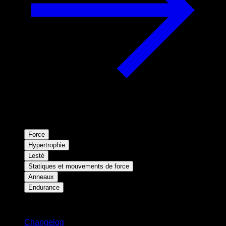
Force
Hypertrophie
Lesté
Statiques et mouvements de force
Anneaux
Endurance
Restez informé
Changelog