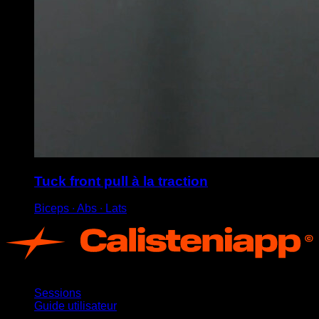
Tuck front pull à la traction
Biceps ∙ Abs ∙ Lats
App
Sessions
Guide utilisateur