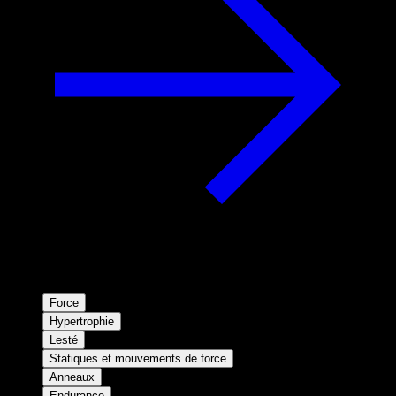
Force
Hypertrophie
Lesté
Statiques et mouvements de force
Anneaux
Endurance