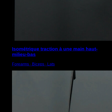
Isométrique traction à une main haut-
milieu-bas
Forearms ∙ Biceps ∙ Lats