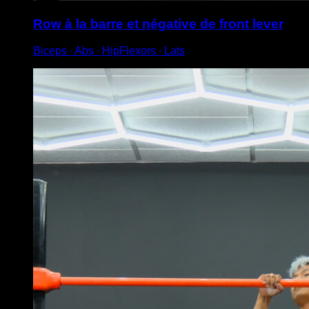
Row à la barre et négative de front lever
Biceps ∙ Abs ∙ HipFlexors ∙ Lats