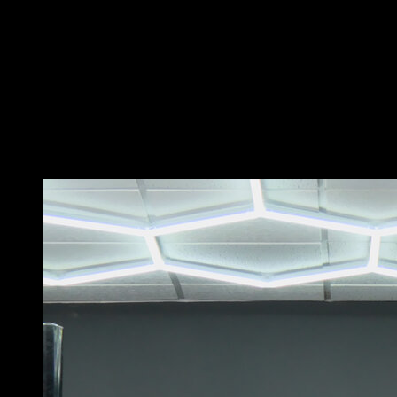
En position de dips sur barre.
Effectue un balancement.
Lève les hanches et passe au-dessus de la barre en
tournant à 180º et en retombant de l’autre côté.
Utilise la force de tes épaules pour te soulever
suffisamment et ne pas avoir de problème à passer les
jambes.
Vous pourriez aussi aimer