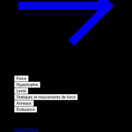
Force
Hypertrophie
Lesté
Statiques et mouvements de force
Anneaux
Endurance
Restez informé
Changelog