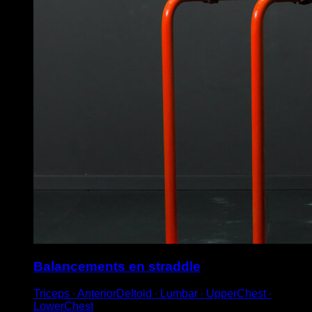
Balancements en straddle
Triceps ∙ AnteriorDeltoid ∙ Lumbar ∙ UpperChest ∙
LowerChest