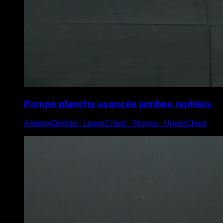
Pompe planche avancée jambes repliées
AnteriorDeltoid ∙ LowerChest ∙ Triceps ∙ UpperChest