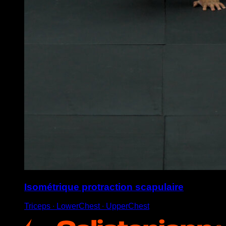
Isométrique protraction scapulaire
Triceps ∙ LowerChest ∙ UpperChest