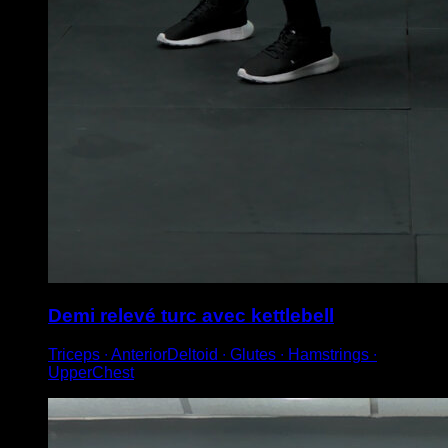
Demi relevé turc avec kettlebell
Triceps ∙ AnteriorDeltoid ∙ Glutes ∙ Hamstrings ∙
UpperChest