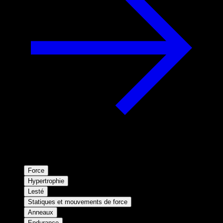
Force
Hypertrophie
Lesté
Statiques et mouvements de force
Anneaux
Endurance