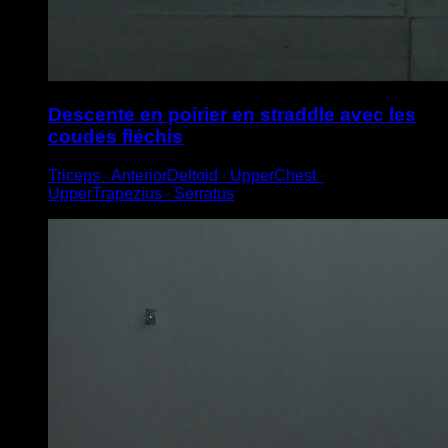
Descente en poirier en straddle avec les
coudes fléchis
Triceps ∙ AnteriorDeltoid ∙ UpperChest ∙
UpperTrapezius ∙ Serratus