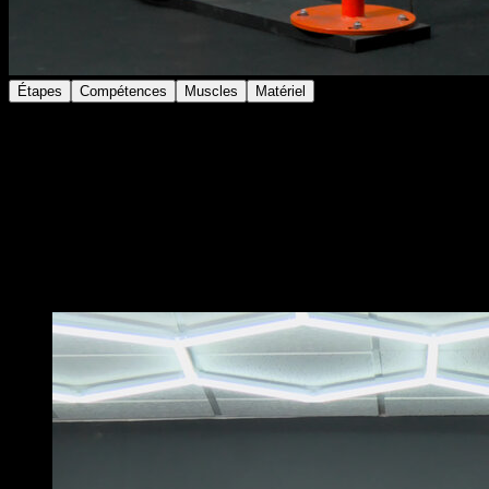
Étapes
Compétences
Muscles
Matériel
Réalise un dips explosif
Quand tu es en l’air, fais une claque
Rattrape-toi sur les barres parallèles
Au début tu peux t’aider en ramenant les jambes pour
avoir plus d’impulsion, avec le temps essaie de réduire
cette aide
Vous pourriez aussi aimer