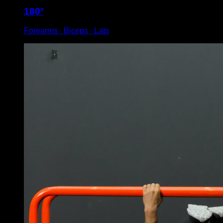
180º
Forearms ∙ Biceps ∙ Lats