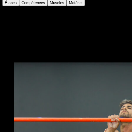
Étapes
Compétences
Muscles
Matériel
Sur une barre, saisis-toi avec une seule main, tandis
que l’autre est placée sur le poignet opposé.
Lève les jambes, genoux fléchis vers la poitrine, de
façon à ce que ton dos soit le plus parallèle possible au
sol.
Le bras avec lequel tu te tiens doit être verrouillé.
Vous pourriez aussi aimer