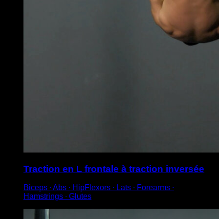
Traction en L frontale à traction inversée
Biceps ∙ Abs ∙ HipFlexors ∙ Lats ∙ Forearms ∙
Hamstrings ∙ Glutes