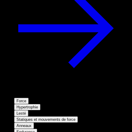
Force
Hypertrophie
Lesté
Statiques et mouvements de force
Anneaux
Endurance