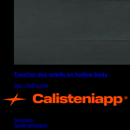
Toucher des orteils en hollow body
Abs ∙ HipFlexors
App
Sessions
Guide utilisateur