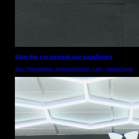
Skin the cat assisté sur parallettes
Abs ∙ Hamstrings ∙ AnteriorDeltoid ∙ Lats ∙ UpperChest