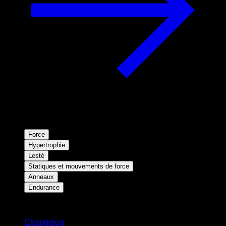
Force
Hypertrophie
Lesté
Statiques et mouvements de force
Anneaux
Endurance
Restez informé
Changelog