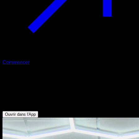
Commencer
Front lever groupé à une main
assisté au poignet
Biceps - Obliques - Abdominaux - Dorsaux - Fléchisseurs de
Hanche
Ouvrir dans l'App