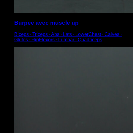
Burpee avec muscle up
Biceps ∙ Triceps ∙ Abs ∙ Lats ∙ LowerChest ∙ Calves ∙
Glutes ∙ HipFlexors ∙ Lumbar ∙ Quadriceps