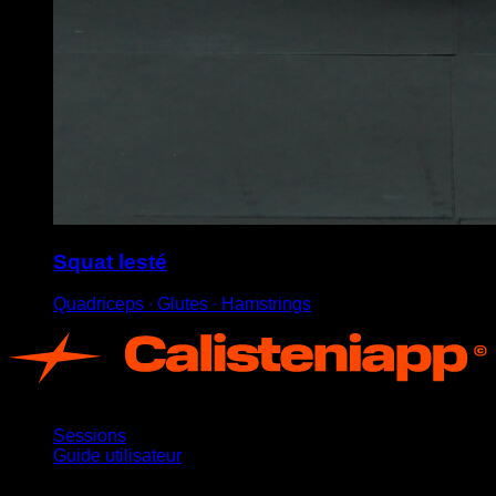
Squat lesté
Quadriceps ∙ Glutes ∙ Hamstrings
App
Sessions
Guide utilisateur
Restez informé