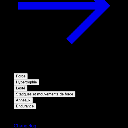
Force
Hypertrophie
Lesté
Statiques et mouvements de force
Anneaux
Endurance
Restez informé
Changelog