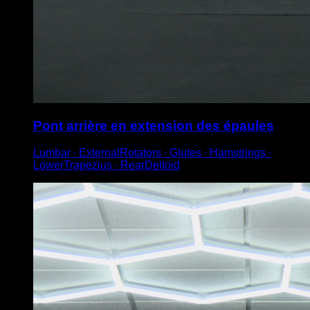
Pont arrière en extension des épaules
Lumbar ∙ ExternalRotators ∙ Glutes ∙ Hamstrings ∙
LowerTrapezius ∙ RearDeltoid