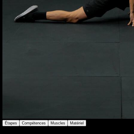
Étapes
Compétences
Muscles
Matériel
Mets-toi à genoux et avance une jambe en posant le