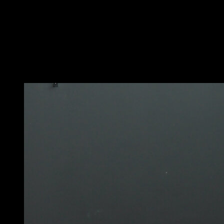
pied devant toi
Étends cette jambe et transfère le poids vers l’avant
jusqu’à ce que les deux jambes soient complètement
posées au sol
Maintiens la position pendant un temps déterminé
Vous pourriez aussi aimer