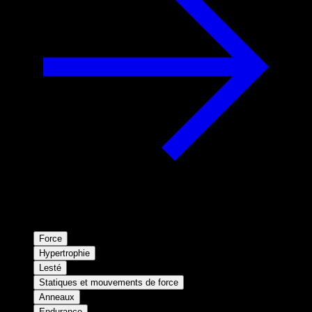
Force
Hypertrophie
Lesté
Statiques et mouvements de force
Anneaux
Endurance