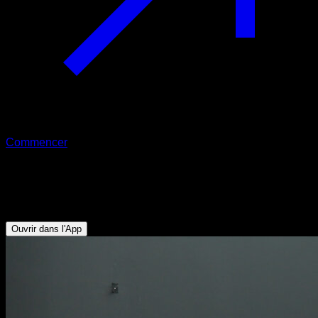
Commencer
Grand écart facial
Ischio-jambiers - Fléchisseurs de Hanche - Quadriceps
Ouvrir dans l'App