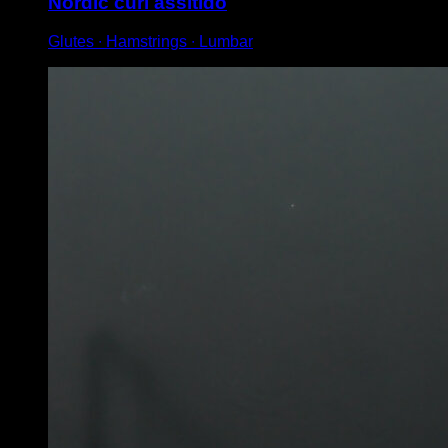
Nordic curl assitido
Glutes ∙ Hamstrings ∙ Lumbar