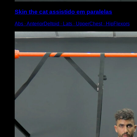
Skin the cat assistido em paralelas
Abs ∙ AnteriorDeltoid ∙ Lats ∙ UpperChest ∙ HipFlexors