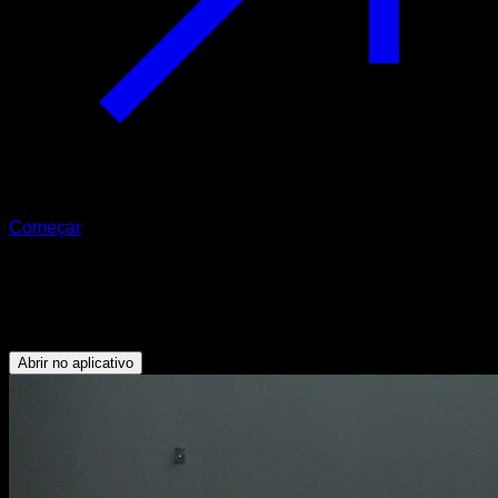
Começar
Front split
Isquiotibiais - Flexores do Quadril - Quadríceps
Abrir no aplicativo