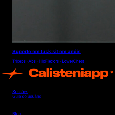
Suporte em tuck sit em anéis
Triceps ∙ Abs ∙ HipFlexors ∙ LowerChest
App
Sessões
Guia do usuário
Mantenha-se atualizado
Blog