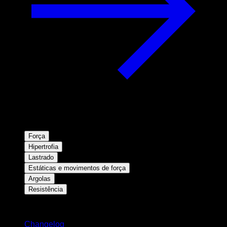
Força
Hipertrofia
Lastrado
Estáticas e movimentos de força
Argolas
Resistência
Mantenha-se atualizado
Changelog