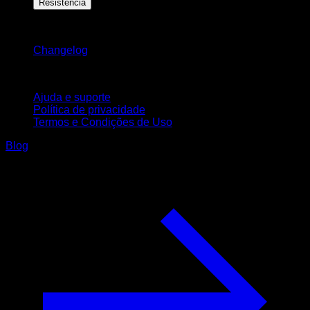
Resistência
Mantenha-se atualizado
Changelog
Suporte
Ajuda e suporte
Política de privacidade
Termos e Condições de Uso
Blog