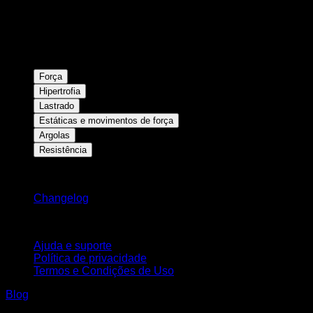
Força
Hipertrofia
Lastrado
Estáticas e movimentos de força
Argolas
Resistência
Mantenha-se atualizado
Changelog
Suporte
Ajuda e suporte
Política de privacidade
Termos e Condições de Uso
Blog