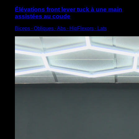
Élévations front lever tuck à une main
assistées au coude
Biceps ∙ Obliques ∙ Abs ∙ HipFlexors ∙ Lats