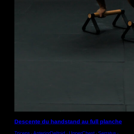
Descente du handstand au full planche
Triceps ∙ AnteriorDeltoid ∙ UpperChest ∙ Serratus ∙