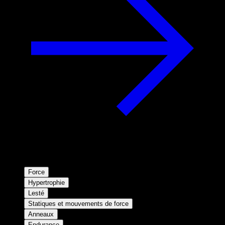
Force
Hypertrophie
Lesté
Statiques et mouvements de force
Anneaux
Endurance