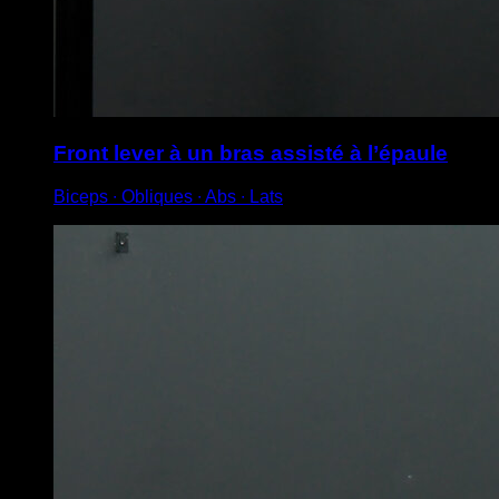
Front lever à un bras assisté à l’épaule
Biceps ∙ Obliques ∙ Abs ∙ Lats