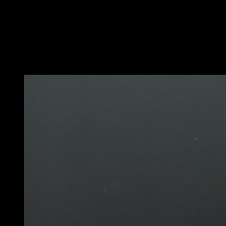
Réalise une pompe explosive.
Lève tout ton corps du sol et essaie de toucher tes
pieds avec le bout des doigts en soulevant les hanches
le plus haut possible.
Vous pourriez aussi aimer