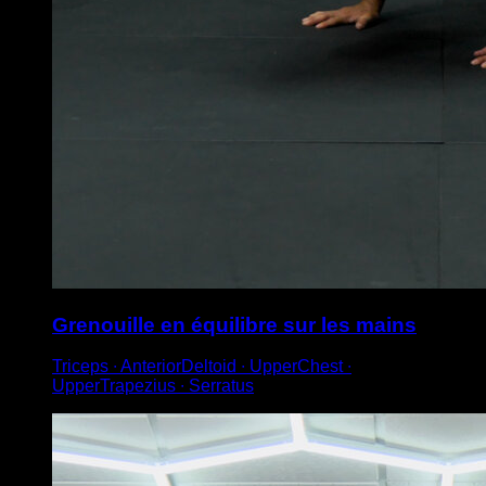
Grenouille en équilibre sur les mains
Triceps ∙ AnteriorDeltoid ∙ UpperChest ∙
UpperTrapezius ∙ Serratus