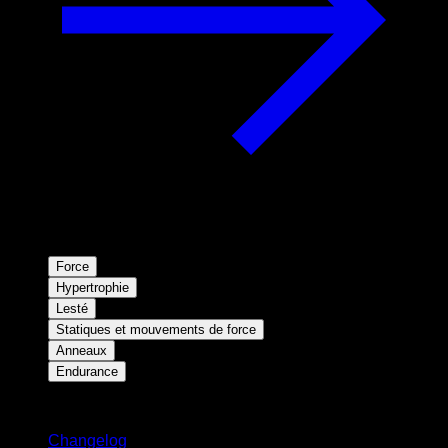
Force
Hypertrophie
Lesté
Statiques et mouvements de force
Anneaux
Endurance
Restez informé
Changelog