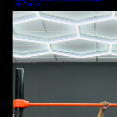
UpperTrapezius